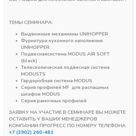
ТЕМЫ СЕМИНАРА:
Выдвижные механизмы
UNIHOPPER
Фурнитура кухонного наполнения
UNIHOPPER
Подвесная
система
MODUS AIR SOFT
Подпишитесь на рассылку акций
(black)
Телескопическая подвесная система
MODUS
TS
Гардеробная система
MODUS
Серия профилей
MF
для распашных
#MODUS
6
#Система DTC
3
шкафов
MODUS
Серия рамочных профилей
#Алюминиевый Профиль
2
#серии MF
1
ЗАЯВКУ НА УЧАСТИЕ В СЕМИНАРЕ ВЫ МОЖЕТЕ
ОСТАВИТЬ У ВАШИХ МЕНЕДЖЕРОВ
КОМПАНИИ ПРОГРЕСС ПО НОМЕРУ ТЕЛЕФОНА
#DRAGON-BOX
1
#D-MOTION
1
+7 (3902) 260-481