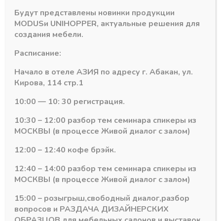
Будут представлены новинки продукции
MODUS
и
UNIHOPPER
, актуальные решения для
создания мебели.
Расписание:
Начало в отеле АЗИЯ по адресу г. Абакан, ул.
Кирова, 114 стр.1
10:00 — 10: 30 регистрация.
10:30 – 12:00 разбор тем семинара спикеры из
МОСКВЫ (в процессе Живой диалог с залом)
ия
Пластиковый цоколь Scilm Италия
Пластиковый цоколь Scilm Итали
12:00 – 12:40 кофе брэйк.
Угловой элемент
Угловой элемент
цоколя 90гр (белый)
цоколя 90гр
12:40 – 14:00 разбор тем семинара спикеры из
Н=100
(беленый дуб)
Н=100
МОСКВЫ (в процессе Живой диалог с залом)
В наличии
В наличии
139,04
₽
15:00 – розыгрыш,свободный диалог,разбор
112,18
₽
вопросов и РАЗДАЧА ДИЗАЙНЕРСКИХ
Артикул:
425-97-717
Артикул:
425-97-825
ОБРАЗЦОВ для мебельных салонов и выставок .