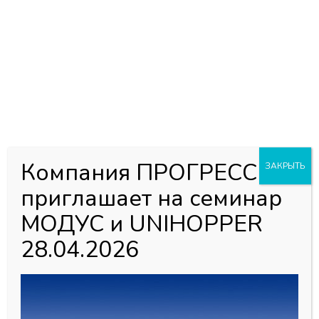
0
0
Каталог товаров
Главная страница
»
Магазин
»
Мебельная фурнитура
»
Кухонное наполнение и акссесуары
»
Плинтус и Цоколь,
Россия
»
Цоколь Scilm Италия
»
Пластиковый цоколь Scilm
Италия
»
Угловой элемент цоколя 90гр (грецкий орех)
Н=100
Компания ПРОГРЕСС
ЗАКРЫТЬ
приглашает на семинар
МОДУС и UNIHOPPER
28.04.2026