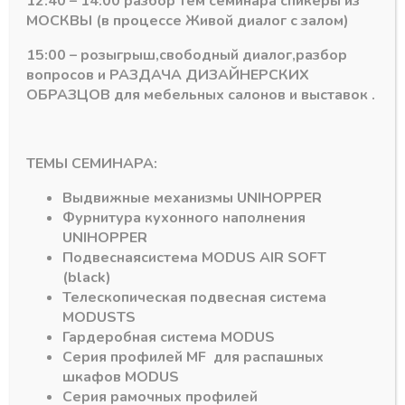
12:40 – 14:00 разбор тем семинара спикеры из
МОСКВЫ (в процессе Живой диалог с залом)
Артикул:
426-97-683
Артикул:
425-97-882
15:00 – розыгрыш,свободный диалог,разбор
вопросов и РАЗДАЧА ДИЗАЙНЕРСКИХ
ОБРАЗЦОВ для мебельных салонов и выставок .
ТЕМЫ СЕМИНАРА:
Выдвижные механизмы
UNIHOPPER
Подпишитесь на рассылку акций
Фурнитура кухонного наполнения
UNIHOPPER
Подвесная
система
MODUS AIR SOFT
(black)
Телескопическая подвесная система
MODUS
TS
#MODUS
6
#Система DTC
3
Гардеробная система
MODUS
Серия профилей
MF
для распашных
шкафов
MODUS
#Алюминиевый Профиль
2
#серии MF
1
Серия рамочных профилей