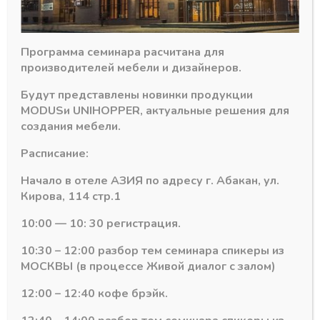
Н=100
Похожие товары
Программа семинара расчитана для
производителей мебели и дизайнеров.
Будут представлены новинки продукции
MODUS
и
UNIHOPPER
, актуальные решения для
создания мебели.
Расписание:
Начало в отеле АЗИЯ по адресу г. Абакан, ул.
Кирова, 114 стр.1
10:00 — 10: 30 регистрация.
алия
Пластиковый цоколь Scilm Италия
Пластиковый цоколь Scilm Италия
10:30 – 12:00 разбор тем семинара спикеры из
Заглушка цоколя
Угловой элемент
МОСКВЫ (в процессе Живой диалог с залом)
(грецкий орех)
цоколя 90гр (белый
Н=100
глянец) Н=100
12:00 – 12:40 кофе брэйк.
В наличии
В наличии
81,31
₽
167,87
₽