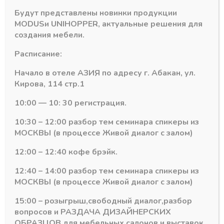
Будут представлены новинки продукции
MODUS
и
UNIHOPPER
, актуальные решения для
создания мебели.
Расписание:
Начало в отеле АЗИЯ по адресу г. Абакан, ул.
Кирова, 114 стр.1
10:00 — 10: 30 регистрация.
10:30 – 12:00 разбор тем семинара спикеры из
Россия
Цоколь и цокольные элементы Россия
Цоколь и цокольные элементы Ро
МОСКВЫ (в процессе Живой диалог с залом)
Цоколь кухонный
Цоколь кухонный
ПВХ Крем 3,2м
ПВХ Венге 3,2м
12:00 – 12:40 кофе брэйк.
Россия H=100мм
Россия H=100мм
В наличии лишь 1
В наличии лишь 1
12:40 – 14:00 разбор тем семинара спикеры из
699,65
₽
689,43
₽
МОСКВЫ (в процессе Живой диалог с залом)
Артикул:
Артикул:
15:00 – розыгрыш,свободный диалог,разбор
вопросов и РАЗДАЧА ДИЗАЙНЕРСКИХ
ОБРАЗЦОВ для мебельных салонов и выставок .