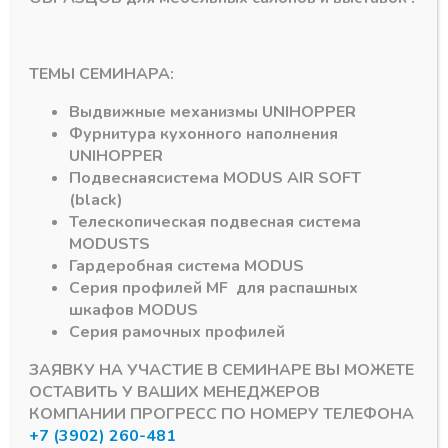
ТЕМЫ СЕМИНАРА:
Выдвижные механизмы
UNIHOPPER
Фурнитура кухонного наполнения
Подпишитесь на рассылку акций
UNIHOPPER
Подвесная
система
MODUS AIR SOFT
(black)
Телескопическая подвесная система
MODUS
TS
Гардеробная система
MODUS
#MODUS
6
#Система DTC
3
Серия профилей
MF
для распашных
шкафов
MODUS
#Алюминиевый Профиль
2
#серии MF
1
Серия рамочных профилей
ЗАЯВКУ НА УЧАСТИЕ В СЕМИНАРЕ ВЫ МОЖЕТЕ
#DRAGON-BOX
1
#D-MOTION
1
ОСТАВИТЬ У ВАШИХ МЕНЕДЖЕРОВ
КОМПАНИИ ПРОГРЕСС ПО НОМЕРУ ТЕЛЕФОНА
Мы используем куки для наилучшего представления
+7 (3902) 260-481
© 2026 ПРОГРЕСС - комплектующие для мебели