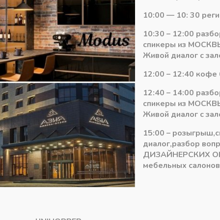
Количество
-
+
В ко
10:00 — 10: 30 рег
товара
Вертикальная
10:30 – 12:00 разб
меб.
Категория:
GOLA
спикеры из МОСКВЫ
ручка
Живой диалог с зал
профиль
алюм.
12:00 – 12:40 кофе 
GOLA
12:40 – 14:00 разб
"L",
спикеры из МОСКВЫ
длина
Живой диалог с зал
4500мм
цвет:
15:00 – розыгрыш,
Белый
диалог,разбор воп
крашеный
ДИЗАЙНЕРСКИХ О
мебельных салонов 