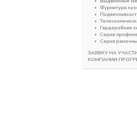
Выдвижные м
Фурнитура кух
Похожие товары
Подвесная
сис
Телескопическ
Гардеробная с
Серия профил
Серия рамочн
ЗАЯВКУ НА УЧАСТ
КОМПАНИИ ПРОГР
GOLA
GOLA