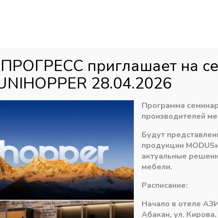
Аб
ул
агазин
Распродажа
Доставка
Акци
 ПРОГРЕСС приглашает на с
UNIHOPPER 28.04.2026
LA
»
Вертикальная меб. ручка профиль алюм. GOLA «L», длин
Программа семинар
производителей ме
Будут представлен
Вертикальная меб
продукции
MODUS
длина 4500мм цв
актуальные решени
мебели.
1370,19
₽
Расписание:
В наличии лишь 1
Начало в отеле АЗИ
Абакан, ул. Кирова,