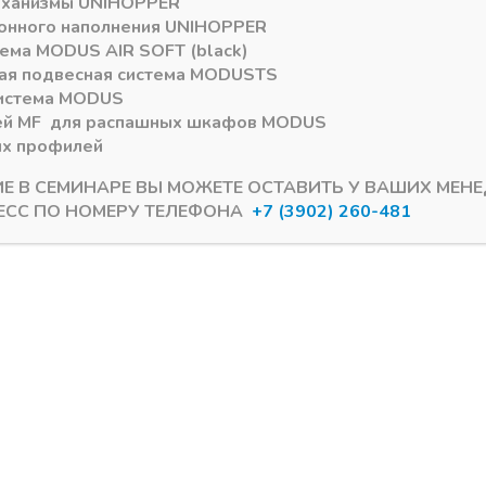
еханизмы
UNIHOPPER
онного наполнения
UNIHOPPER
тема
MODUS AIR SOFT (black)
ая подвесная система
MODUS
TS
истема
MODUS
ей
MF
для распашных шкафов
MODUS
ых профилей
ИЕ В СЕМИНАРЕ ВЫ МОЖЕТЕ ОСТАВИТЬ У ВАШИХ МЕН
ЕСС ПО НОМЕРУ ТЕЛЕФОНА
+7 (3902) 260-481
GOLA