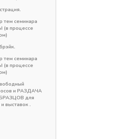
рзину
истрация.
ор тем семинара
 (в процессе
ом)
брэйк.
ор тем семинара
 (в процессе
ом)
свободный
росов и РАЗДАЧА
БРАЗЦОВ для
и выставок .