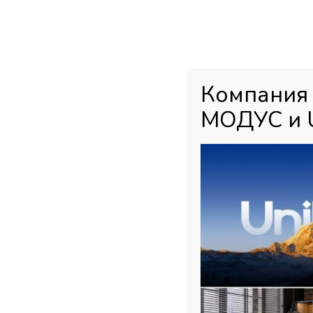
Каталог товаров
Главная
М
Компания
МОДУС и 
Главная страница
»
Магазин
»
Распродажа
»
Ручки профиль
»
GO