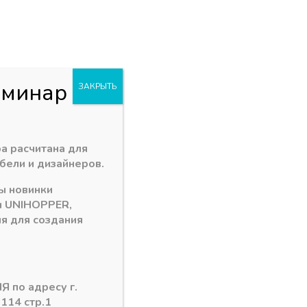
+7 (3902) 260-481
акан
Пн - Пт: 09.00 - 18.00
. Заводская 1 "В"
abakan@ps24.su
0
0
и
еминар
ЗАКРЫТЬ
а 4500мм цвет: Белый крашеный
а расчитана для
бели и дизайнеров.
ы новинки
. ручка профиль алюм. GOLA «L»,
и
UNIHOPPER
,
ет: Белый крашеный
я для создания
Я по адресу г.
 114 стр.1