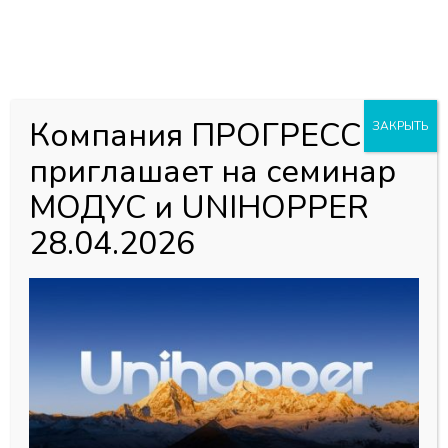
0
0
Каталог товаров
Главная страница
»
Магазин
»
Мебельная фурнитура
»
Компания ПРОГРЕСС
ЗАКРЫТЬ
Наполнение для шкафов и гардеробных
»
Гардеробная
приглашает на семинар
система MODUS
»
Винт М5*12 Латунь
МОДУС и UNIHOPPER
28.04.2026