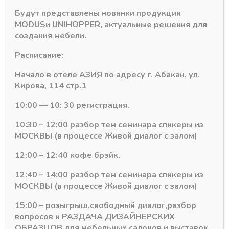
Будут представлены новинки продукции
Похожие товары
MODUS
и
UNIHOPPER
, актуальные решения для
создания мебели.
Расписание:
Начало в отеле АЗИЯ по адресу г. Абакан, ул.
Кирова, 114 стр.1
10:00 — 10: 30 регистрация.
10:30 – 12:00 разбор тем семинара спикеры из
МОСКВЫ (в процессе Живой диалог с залом)
12:00 – 12:40 кофе брэйк.
12:40 – 14:00 разбор тем семинара спикеры из
Гардеробная система MODUS
Гардеробная система MODUS
МОСКВЫ (в процессе Живой диалог с залом)
Штангодержатель
Крепление пол-
овальный D20
потолок КРР01
Серебро
Черный
15:00 – розыгрыш,свободный диалог,разбор
вопросов и РАЗДАЧА ДИЗАЙНЕРСКИХ
В наличии
В наличии
ОБРАЗЦОВ для мебельных салонов и выставок .