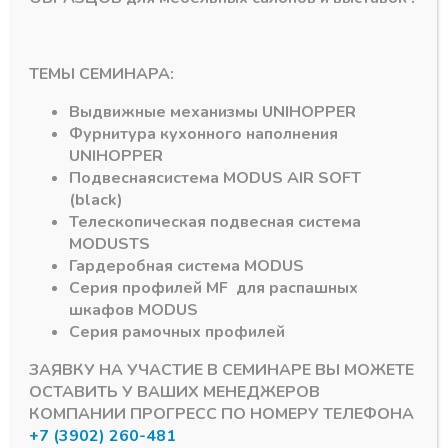
92,70
₽
1339,73
₽
Артикул:
D20
Артикул:
КРР01
ТЕМЫ СЕМИНАРА:
Выдвижные механизмы
UNIHOPPER
Фурнитура кухонного наполнения
UNIHOPPER
Подвесная
система
MODUS AIR SOFT
(black)
Подпишитесь на рассылку акций
Телескопическая подвесная система
MODUS
TS
Гардеробная система
MODUS
Серия профилей
MF
для распашных
шкафов
MODUS
Серия рамочных профилей
#MODUS
6
#Система DTC
3
ЗАЯВКУ НА УЧАСТИЕ В СЕМИНАРЕ ВЫ МОЖЕТЕ
ОСТАВИТЬ У ВАШИХ МЕНЕДЖЕРОВ
#Алюминиевый Профиль
2
#серии MF
1
КОМПАНИИ ПРОГРЕСС ПО НОМЕРУ ТЕЛЕФОНА
+7 (3902) 260-481