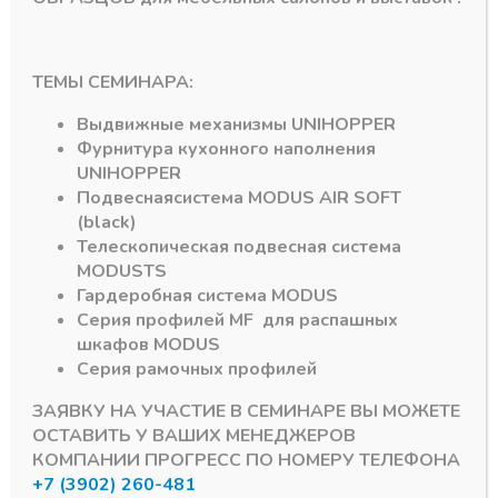
MEBAX
MEBAX
ТЕМЫ СЕМИНАРА:
Выдвижная корзина
Выдвижная штанга
круп.сетка Mebax
Mebax 450-137
Выдвижные механизмы
UNIHOPPER
700-420
(425х137х54) серый
Фурнитура кухонного наполнения
(664х420х140)
жемчуг
UNIHOPPER
скрытого монтажа с
В наличии
доводчиком
Подвесная
система
MODUS AIR SOFT
5398,49
₽
КОРИЧНИЕВЫЙ
(black)
В наличии
Телескопическая подвесная система
Артикул:
10004Z
10364,38
₽
MODUS
TS
Гардеробная система
MODUS
Артикул:
10066H
Серия профилей
MF
для распашных
шкафов
MODUS
Серия рамочных профилей
ЗАЯВКУ НА УЧАСТИЕ В СЕМИНАРЕ ВЫ МОЖЕТЕ
ОСТАВИТЬ У ВАШИХ МЕНЕДЖЕРОВ
КОМПАНИИ ПРОГРЕСС ПО НОМЕРУ ТЕЛЕФОНА
+7 (3902) 260-481