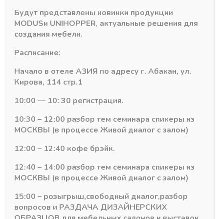
-
+
В корзину
товара
Будут представлены новинки продукции
Выдвижная
MODUS
и
UNIHOPPER
, актуальные решения для
корзина
создания мебели.
Артикул:
10266Z
мелк.сетка
Категория:
MEBAX
Mebax
Расписание:
700-
Начало в отеле АЗИЯ по адресу г. Абакан, ул.
420
Кирова, 114 стр.1
(664х420х140)
скрытого
10:00 — 10: 30 регистрация.
монтажа
Похожие товары
с
10:30 – 12:00 разбор тем семинара спикеры из
доводчиком
МОСКВЫ (в процессе Живой диалог с залом)
серый
жемчуг
12:00 – 12:40 кофе брэйк.
12:40 – 14:00 разбор тем семинара спикеры из
МОСКВЫ (в процессе Живой диалог с залом)
15:00 – розыгрыш,свободный диалог,разбор
вопросов и РАЗДАЧА ДИЗАЙНЕРСКИХ
ОБРАЗЦОВ для мебельных салонов и выставок .