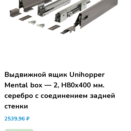
Выдвижной ящик Unihopper
Mental box — 2, Н80х400 мм.
серебро с соединением задней
стенки
2539,96
₽
Программа семинара расчитана для
производителей мебели и дизайнеров.