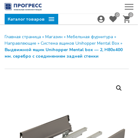
0
0
Каталог товаров
Главная страница
»
Магазин
»
Мебельная фурнитура
»
Компания ПРОГРЕСС
ЗАКРЫТЬ
Направляющие
»
Система ящиков Unihopper Mental Box
»
приглашает на семинар
Выдвижной ящик Unihopper Mental box — 2, Н80х400
мм. серебро с соединением задней стенки
МОДУС и UNIHOPPER
28.04.2026