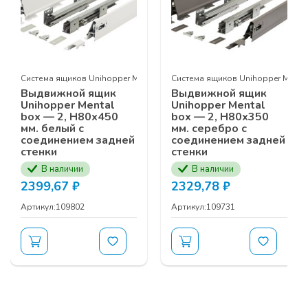
ТЕМЫ СЕМИНАРА:
Выдвижные механизмы
UNIHOPPER
al Box
Система ящиков Unihopper Mental Box
Система ящиков Unihopper Menta
Фурнитура кухонного наполнения
Выдвижной ящик
Выдвижной ящик
Unihopper Mental
Unihopper Mental
UNIHOPPER
box — 2, Н80х450
box — 2, Н80х350
Подвесная
система
MODUS AIR SOFT
мм. белый с
мм. серебро с
(black)
соединением задней
соединением задней
стенки
стенки
Телескопическая подвесная система
MODUS
TS
В наличии
В наличии
Гардеробная система
MODUS
2399,67
₽
2329,78
₽
Серия профилей
MF
для распашных
Артикул:
109802
Артикул:
109731
шкафов
MODUS
Серия рамочных профилей
ЗАЯВКУ НА УЧАСТИЕ В СЕМИНАРЕ ВЫ МОЖЕТЕ
ОСТАВИТЬ У ВАШИХ МЕНЕДЖЕРОВ
КОМПАНИИ ПРОГРЕСС ПО НОМЕРУ ТЕЛЕФОНА
+7 (3902) 260-481