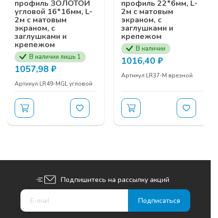
профиль ЗОЛОТОЙ
профиль 22*6мм, L-
угловой 16*16мм, L-
2м с матовым
2м с матовым
экраном, с
экраном, с
заглушками и
ТЕМЫ СЕМИНАРА:
заглушками и
крепежом
крепежом
В наличии
Выдвижные механизмы
UNIHOPPER
В наличии лишь 1
1016,40
₽
Фурнитура кухонного наполнения
1057,98
₽
UNIHOPPER
Артикул:
LR37-M врезной
Артикул:
LR49-МGL угловой
Подвесная
система
MODUS AIR SOFT
(black)
Телескопическая подвесная система
MODUS
TS
Гардеробная система
MODUS
Серия профилей
MF
для распашных
шкафов
MODUS
Серия рамочных профилей
ЗАЯВКУ НА УЧАСТИЕ В СЕМИНАРЕ ВЫ МОЖЕТЕ
Подпишитесь на рассылку акций
ОСТАВИТЬ У ВАШИХ МЕНЕДЖЕРОВ
КОМПАНИИ ПРОГРЕСС ПО НОМЕРУ ТЕЛЕФОНА
+7 (3902) 260-481