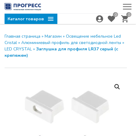
0
0
Каталог товаров
Главная страница
»
Магазин
»
Освещение мебельное Led
Компания ПРОГРЕСС
ЗАКРЫТЬ
Cristal
»
Алюминиевый профиль для светодиодной ленты
»
приглашает на семинар
LED CRYSTAL
»
Заглушка для профиля LR37 серый (с
крепежем)
МОДУС и UNIHOPPER
28.04.2026