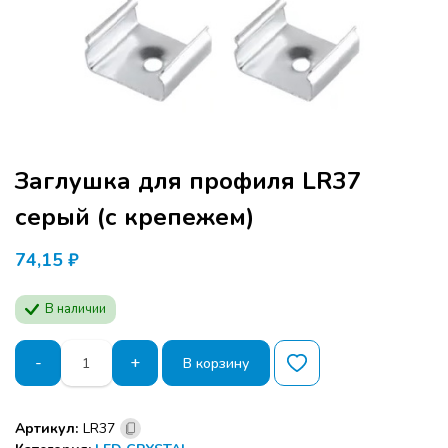
Заглушка для профиля LR37
серый (с крепежем)
74,15
₽
В наличии
Количество
-
+
В корзину
товара
Заглушка
Программа семинара расчитана для
для
Артикул:
LR37
профиля
производителей мебели и дизайнеров.