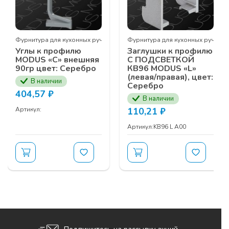
ТЕМЫ СЕМИНАРА:
к профиль MODUS
Фурнитура для кухонных ручек профиль MODUS
Фурнитура для кухонных ручек
Углы к профилю
Заглушки к профилю
Выдвижные механизмы
UNIHOPPER
MODUS «С» внешняя
С ПОДСВЕТКОЙ
Фурнитура кухонного наполнения
90гр цвет: Серебро
КВ96 MODUS «L»
(левая/правая), цвет:
UNIHOPPER
В наличии
Серебро
Подвесная
система
MODUS AIR SOFT
404,57
₽
В наличии
(black)
Артикул:
110,21
₽
Телескопическая подвесная система
MODUS
TS
Артикул:
KB96 L A00
Гардеробная система
MODUS
Серия профилей
MF
для распашных
шкафов
MODUS
Серия рамочных профилей
ЗАЯВКУ НА УЧАСТИЕ В СЕМИНАРЕ ВЫ МОЖЕТЕ
ОСТАВИТЬ У ВАШИХ МЕНЕДЖЕРОВ
КОМПАНИИ ПРОГРЕСС ПО НОМЕРУ ТЕЛЕФОНА
+7 (3902) 260-481