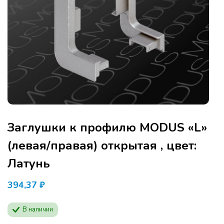
Заглушки к профилю MODUS «L»
(левая/правая) открытая , цвет:
Латунь
394,37
₽
Программа семинара расчитана для
В наличии
производителей мебели и дизайнеров.