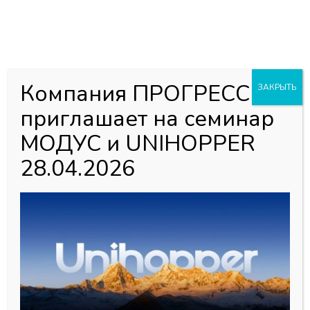
0
0
Каталог товаров
Главная страница
»
Магазин
»
Мебельная фурнитура
»
Компания ПРОГРЕСС
ЗАКРЫТЬ
Защелки
»
Защелка Tutch-Latch
приглашает на семинар
МОДУС и UNIHOPPER
28.04.2026