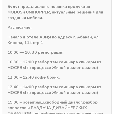
Будут представлены новинки продукции
MODUS
и
UNIHOPPER
, актуальные решения для
создания мебели.
Расписание:
Начало в отеле АЗИЯ по адресу г. Абакан, ул.
Кирова, 114 стр.1
10:00 — 10: 30 регистрация.
10:30 – 12:00 разбор тем семинара спикеры из
Защелки
Защелки
МОСКВЫ (в процессе Живой диалог с залом)
Магнитная защелка
Магнитная защелка Push
Push (для массивных
(сопряженная планка
12:00 – 12:40 кофе брэйк.
дверей сопряженная
для вбивания)
планка для
(356.06.462+356.06.464)
12:40 – 14:00 разбор тем семинара спикеры из
вбивания)
В наличии
МОСКВЫ (в процессе Живой диалог с залом)
В наличии
567,53
₽
326,01
₽
15:00 – розыгрыш,свободный диалог,разбор
Артикул:
356.06.460
вопросов и РАЗДАЧА ДИЗАЙНЕРСКИХ
Артикул:
356.06.411
ОБРАЗЦОВ для мебельных салонов и выставок .