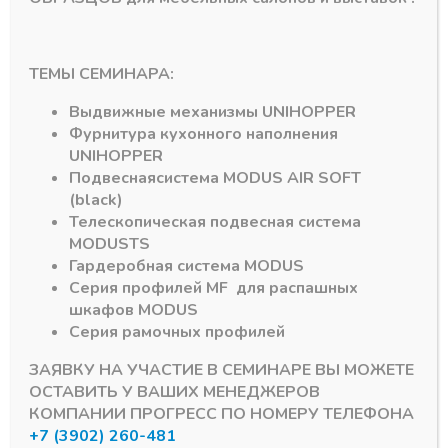
ТЕМЫ СЕМИНАРА:
Выдвижные механизмы
UNIHOPPER
Фурнитура кухонного наполнения
UNIHOPPER
Подпишитесь на рассылку акций
Подвесная
система
MODUS AIR SOFT
(black)
Телескопическая подвесная система
MODUS
TS
Гардеробная система
MODUS
Серия профилей
MF
для распашных
#MODUS
6
#Система DTC
3
шкафов
MODUS
Серия рамочных профилей
#Алюминиевый Профиль
2
#серии MF
1
ЗАЯВКУ НА УЧАСТИЕ В СЕМИНАРЕ ВЫ МОЖЕТЕ
ОСТАВИТЬ У ВАШИХ МЕНЕДЖЕРОВ
КОМПАНИИ ПРОГРЕСС ПО НОМЕРУ ТЕЛЕФОНА
#DRAGON-BOX
1
#D-MOTION
1
+7 (3902) 260-481