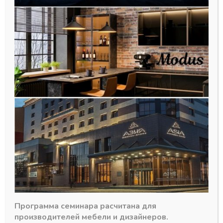
Описание:
Предлагаем вам обновленную алюминиевую гардеробную
систему Modus в цвете черный матовый. Форма опорного
профиля стала более лаконичной, появилась возможность
Программа семинара расчитана для
использования в нем светодиодной подсветки. Расширен
производителей мебели и дизайнеров.
ассортимент штанг: 2 вида прямоугольных штанг с