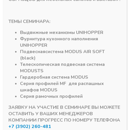
Штанга
Закладное
прямоугольная TP,
клепление ZK03 для
L=5800 мм Черный
навесных элементов
ТЕМЫ СЕМИНАРА:
А26, 5,8 м
3785,25
₽
71,28
₽
Выдвижные механизмы
UNIHOPPER
Фурнитура кухонного наполнения
UNIHOPPER
Подвесная
система
MODUS AIR SOFT
(black)
Телескопическая подвесная система
MODUS
TS
Гардеробная система
MODUS
Уплотнитель для
Профиль опорный
Серия профилей
MF
для распашных
штанги TP,TPL (170)
алюминиевый PA02
шкафов
MODUS
Серый, Серебро
L=6100 мм, Серебро
Серия рамочных профилей
74,16
₽
9064,00
₽
ЗАЯВКУ НА УЧАСТИЕ В СЕМИНАРЕ ВЫ МОЖЕТЕ
ОСТАВИТЬ У ВАШИХ МЕНЕДЖЕРОВ
КОМПАНИИ ПРОГРЕСС ПО НОМЕРУ ТЕЛЕФОНА
+7 (3902) 260-481