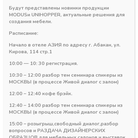
подсветкой и без.
Будут представлены новинки продукции
MODUS
и
UNIHOPPER
, актуальные решения для
Гардеробная система MODUS — современное решение для
создания мебели.
организации любого пространства. Благодаря
особенностям конструкции нашу систему легко
Расписание:
монтировать и изменять в будущем.
Начало в отеле АЗИЯ по адресу г. Абакан, ул.
Рекомендуемая ширина монтажного проема — 600-1000
Кирова, 114 стр.1
мм, глубина стеллажа — 400-600 мм.
10:00 — 10: 30 регистрация.
Все комплектующие идут в цвет опорного профиля РА 02.
10:30 – 12:00 разбор тем семинара спикеры из
МОСКВЫ (в процессе Живой диалог с залом)
Техническое описание
Скачать
12:00 – 12:40 кофе брэйк.
12:40 – 14:00 разбор тем семинара спикеры из
МОСКВЫ (в процессе Живой диалог с залом)
15:00 – розыгрыш,свободный диалог,разбор
вопросов и РАЗДАЧА ДИЗАЙНЕРСКИХ
ОБРАЗЦОВ для мебельных салонов и выставок .