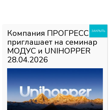
0
0
Каталог товаров
Компания ПРОГРЕСС
ЗАКРЫТЬ
Главная страница
»
Новости
»
Системы Modus
»
приглашает на семинар
Гардеробная система MODUS
МОДУС и UNIHOPPER
Гардеробная система MODUS
28.04.2026