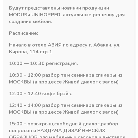
Будут представлены новинки продукции
MODUS
и
UNIHOPPER
, актуальные решения для
создания мебели.
Расписание:
Начало в отеле АЗИЯ по адресу г. Абакан, ул.
Кирова, 114 стр.1
10:00 — 10: 30 регистрация.
10:30 – 12:00 разбор тем семинара спикеры из
Петли с доводкой CMF
Петли с доводкой CMF
МОСКВЫ (в процессе Живой диалог с залом)
Петля 110 гр.
Петля 45 гр. с
полунакладная click
доводчиком +
12:00 – 12:40 кофе брэйк.
с доводчиком +
монтажная планка
монтажная планка
для привин CMF
12:40 – 14:00 разбор тем семинара спикеры из
CMF
В наличии
МОСКВЫ (в процессе Живой диалог с залом)
В наличии
121,52
₽
93,47
₽
15:00 – розыгрыш,свободный диалог,разбор
Артикул:
SD35/45A2
вопросов и РАЗДАЧА ДИЗАЙНЕРСКИХ
Артикул:
10 - 110 half overl
ОБРАЗЦОВ для мебельных салонов и выставок .
click