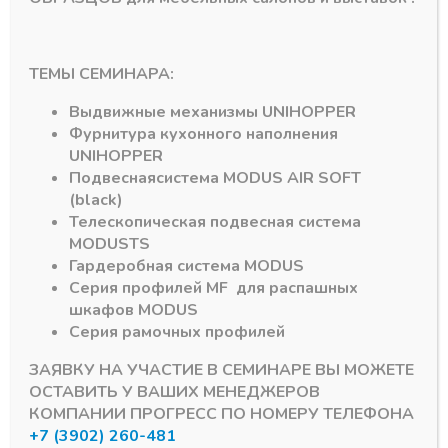
ТЕМЫ СЕМИНАРА:
Выдвижные механизмы
UNIHOPPER
Фурнитура кухонного наполнения
UNIHOPPER
Подвесная
система
MODUS AIR SOFT
(black)
Телескопическая подвесная система
MODUS
TS
Гардеробная система
MODUS
Серия профилей
MF
для распашных
Петли с доводкой CMF
шкафов
MODUS
Петля 90 гр. для
Серия рамочных профилей
фальш панелей с
доводчиком +
ЗАЯВКУ НА УЧАСТИЕ В СЕМИНАРЕ ВЫ МОЖЕТЕ
монтажная планка
CMF
ОСТАВИТЬ У ВАШИХ МЕНЕДЖЕРОВ
КОМПАНИИ ПРОГРЕСС ПО НОМЕРУ ТЕЛЕФОНА
В наличии
+7 (3902) 260-481
114,45
₽