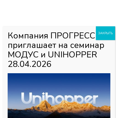
0
0
Каталог товаров
Главная страница
»
Магазин
»
Кромочные материалы PVH,
Компания ПРОГРЕСС
ЗАКРЫТЬ
ABS, Акрил
»
ЕККЕ
»
0,40х19 Кромка ПВХ (200м) — Ясень
приглашает на семинар
шимо тёмный CW-28
МОДУС и UNIHOPPER
28.04.2026