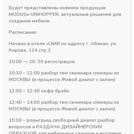
28
Будут представлены новинки продукции
MODUS
и
UNIHOPPER
, актуальные решения для
создания мебели.
Расписание:
Начало в отеле АЗИЯ по адресу г. Абакан, ул.
Кирова, 114 стр.1
10:00 — 10: 30 регистрация.
10:30 – 12:00 разбор тем семинара спикеры из
МОСКВЫ (в процессе Живой диалог с залом)
ЕККЕ
ЕККЕ
12:00 – 12:40 кофе брэйк.
0,40х19 Кромка ПВХ
0,40х19 Кромка ПВХ
(200м) — Дуб кобург
(200м) — Бежевый
12:40 – 14:00 разбор тем семинара спикеры из
CW-41
CW-3001-911
МОСКВЫ (в процессе Живой диалог с залом)
В наличии
В наличии
8,11
₽
5,61
₽
15:00 – розыгрыш,свободный диалог,разбор
вопросов и РАЗДАЧА ДИЗАЙНЕРСКИХ
Артикул:
CW-41
Артикул:
CW-3001-911
ОБРАЗЦОВ для мебельных салонов и выставок .