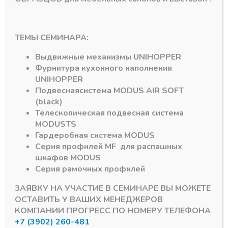
ТЕМЫ СЕМИНАРА:
Выдвижные механизмы
UNIHOPPER
Фурнитура кухонного наполнения
UNIHOPPER
Подпишитесь на рассылку акций
Подвесная
система
MODUS AIR SOFT
(black)
Телескопическая подвесная система
MODUS
TS
Гардеробная система
MODUS
Серия профилей
MF
для распашных
#MODUS
6
#Система DTC
3
шкафов
MODUS
Серия рамочных профилей
#Алюминиевый Профиль
2
#серии MF
1
ЗАЯВКУ НА УЧАСТИЕ В СЕМИНАРЕ ВЫ МОЖЕТЕ
ОСТАВИТЬ У ВАШИХ МЕНЕДЖЕРОВ
#DRAGON-BOX
1
#D-MOTION
1
КОМПАНИИ ПРОГРЕСС ПО НОМЕРУ ТЕЛЕФОНА
+7 (3902) 260-481