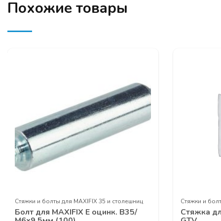
Выдвижные м
Похожие товары
Фурнитура кух
Подвесная
сис
Телескопическ
Гардеробная с
Серия профил
Серия рамочн
ЗАЯВКУ НА УЧАСТ
КОМПАНИИ ПРОГР
Стяжки и болты для MAXIFIX 35 и столешниц
Стяжки и бол
Болт для MAXIFIX E оцинк. В35/
Стяжка д
М6х9,5мм (100)
GTV