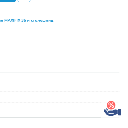
истрация.
ор тем семинара
я MAXIFIX 35 и столешниц
 (в процессе
ом)
брэйк.
ор тем семинара
 (в процессе
ом)
свободный
росов и РАЗДАЧА
БРАЗЦОВ для
и выставок .