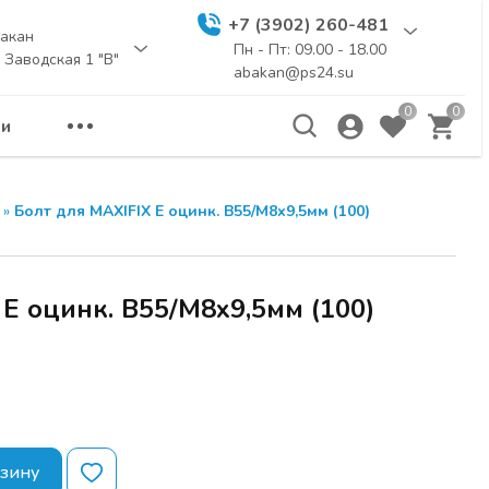
+7 (3902) 260-481
акан
Пн - Пт: 09.00 - 18.00
. Заводская 1 "В"
abakan@ps24.su
0
0
и
еминар
ЗАКРЫТЬ
»
Болт для MAXIFIX E оцинк. В55/М8х9,5мм (100)
а расчитана для
бели и дизайнеров.
ы новинки
E оцинк. В55/М8х9,5мм (100)
и
UNIHOPPER
,
я для создания
Я по адресу г.
рзину
 114 стр.1