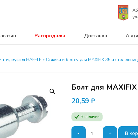
Аб
ул
агазин
Распродажа
Доставка
Акци
 ПРОГРЕСС приглашает на с
UNIHOPPER 28.04.2026
винты, муфты HAFELE
»
Стяжки и болты для MAXIFIX 35 и столешниц
Программа семинар
производителей ме
Будут представлен
Болт для MAXIFIX 
продукции
MODUS
актуальные решени
20,59
₽
мебели.
В наличии
Расписание:
Начало в отеле АЗИ
Количество
-
+
В ко
Абакан, ул. Кирова,
товара