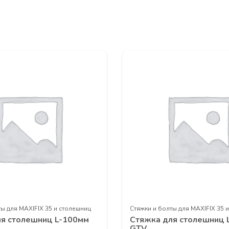
еханизмы
UNIHOPPER
онного наполнения
UNIHOPPER
тема
MODUS AIR SOFT (black)
ая подвесная система
MODUS
TS
истема
MODUS
ей
MF
для распашных шкафов
MODUS
ых профилей
ИЕ В СЕМИНАРЕ ВЫ МОЖЕТЕ ОСТАВИТЬ У ВАШИХ МЕН
ЕСС ПО НОМЕРУ ТЕЛЕФОНА
+7 (3902) 260-481
ты для MAXIFIX 35 и столешниц
Стяжки и болты для MAXIFIX 35 
ля столешниц L-100мм
Стяжка для столешниц 
GTV