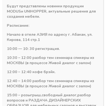
Стяжка
Будут представлены новинки продукции
для
MODUS
и
UNIHOPPER
, актуальные решения для
Артикул:
EM-SBL100-01
столешниц
создания мебели.
Категория:
Стяжки и болты для MAXIFIX 35 и столешниц
L-
100мм
Расписание:
GTV
Начало в отеле АЗИЯ по адресу г. Абакан, ул.
Кирова, 114 стр.1
Похожие товары
10:00 — 10: 30 регистрация.
10:30 – 12:00 разбор тем семинара спикеры из
МОСКВЫ (в процессе Живой диалог с залом)
12:00 – 12:40 кофе брэйк.
12:40 – 14:00 разбор тем семинара спикеры из
МОСКВЫ (в процессе Живой диалог с залом)
15:00 – розыгрыш,свободный диалог,разбор
вопросов и РАЗДАЧА ДИЗАЙНЕРСКИХ
ОБРАЗЦОВ для мебельных салонов и выставок .