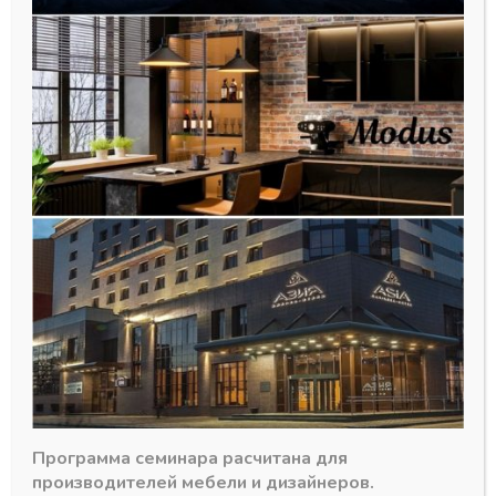
Стяжка для столешниц L-100мм
GTV
32,96
₽
В наличии
Программа семинара расчитана для
Количество
производителей мебели и дизайнеров.
-
+
В корзину
товара