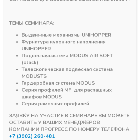
 и столешниц
Стяжки и болты для MAXIFIX 35 и столешниц
Стяжки и болты для MAXIFIX 35 и
Болт для MAXIFIX E
Стяжка для
ТЕМЫ СЕМИНАРА:
оцинк. В55/
столешниц L-150мм
М8х9,5мм (100)
GTV
Выдвижные механизмы
UNIHOPPER
В наличии
В наличии
Фурнитура кухонного наполнения
20,59
₽
105,94
₽
UNIHOPPER
Подвесная
система
MODUS AIR SOFT
Артикул:
262.87.912
Артикул:
EM-SBL150-01
(black)
Телескопическая подвесная система
MODUS
TS
Гардеробная система
MODUS
Серия профилей
MF
для распашных
шкафов
MODUS
Серия рамочных профилей
Подпишитесь на рассылку акций
ЗАЯВКУ НА УЧАСТИЕ В СЕМИНАРЕ ВЫ МОЖЕТЕ
ОСТАВИТЬ У ВАШИХ МЕНЕДЖЕРОВ
КОМПАНИИ ПРОГРЕСС ПО НОМЕРУ ТЕЛЕФОНА
+7 (3902) 260-481