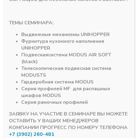
1833,31
₽
150,00
₽
Артикул:
15539
Артикул:
15518
ТЕМЫ СЕМИНАРА:
Выдвижные механизмы
UNIHOPPER
Фурнитура кухонного наполнения
UNIHOPPER
Подвесная
система
MODUS AIR SOFT
(black)
Телескопическая подвесная система
Подпишитесь на рассылку акций
MODUS
TS
Гардеробная система
MODUS
Серия профилей
MF
для распашных
шкафов
MODUS
Серия рамочных профилей
#MODUS
6
#Система DTC
3
ЗАЯВКУ НА УЧАСТИЕ В СЕМИНАРЕ ВЫ МОЖЕТЕ
ОСТАВИТЬ У ВАШИХ МЕНЕДЖЕРОВ
КОМПАНИИ ПРОГРЕСС ПО НОМЕРУ ТЕЛЕФОНА
#Алюминиевый Профиль
2
#серии MF
1
+7 (3902) 260-481