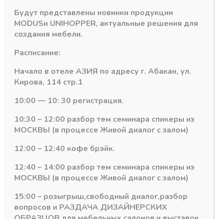
Будут представлены новинки продукции
Похожие товары
MODUS
и
UNIHOPPER
, актуальные решения для
создания мебели.
Расписание:
Начало в отеле АЗИЯ по адресу г. Абакан, ул.
Кирова, 114 стр.1
10:00 — 10: 30 регистрация.
10:30 – 12:00 разбор тем семинара спикеры из
МОСКВЫ (в процессе Живой диалог с залом)
12:00 – 12:40 кофе брэйк.
12:40 – 14:00 разбор тем семинара спикеры из
x
Система ящиков DTC Dragon Box
Система ящиков DTC Dragon Box
МОСКВЫ (в процессе Живой диалог с залом)
Направляющие 500
Крепление задней
мм 30 кг Dragon Box
стенки h=160 мм
15:00 – розыгрыш,свободный диалог,разбор
Push
,серый Dragon Box (1
релинг)
вопросов и РАЗДАЧА ДИЗАЙНЕРСКИХ
В наличии
ОБРАЗЦОВ для мебельных салонов и выставок .
В наличии