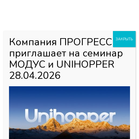
0
0
Каталог товаров
Главная страница
»
Магазин
»
Мебельная фурнитура
»
Компания ПРОГРЕСС
ЗАКРЫТЬ
Направляющие
»
Система ящиков DTC Dragon Box
»
приглашает на семинар
Держатель продольного рейлинга,серый SBH40/GR
СТАРТ
МОДУС и UNIHOPPER
28.04.2026