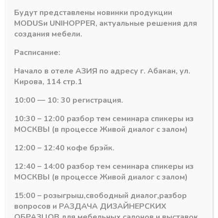
Количество
-
+
Будут представлены новинки продукции
В корзину
товара
MODUS
и
UNIHOPPER
, актуальные решения для
Крепление
создания мебели.
(отдельные)
Артикул:
17362
штанги
Расписание:
Категория:
Система ящиков DTC Dragon Box
синхронизации
Р20
Начало в отеле АЗИЯ по адресу г. Абакан, ул.
DTC
Кирова, 114 стр.1
1100мм
Dragon
10:00 — 10: 30 регистрация.
Box
Похожие товары
10:30 – 12:00 разбор тем семинара спикеры из
МОСКВЫ (в процессе Живой диалог с залом)
12:00 – 12:40 кофе брэйк.
12:40 – 14:00 разбор тем семинара спикеры из
МОСКВЫ (в процессе Живой диалог с залом)
15:00 – розыгрыш,свободный диалог,разбор
вопросов и РАЗДАЧА ДИЗАЙНЕРСКИХ
ОБРАЗЦОВ для мебельных салонов и выставок .