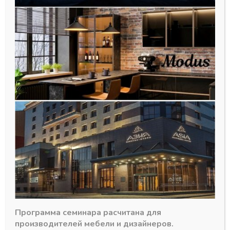
Крепление (отдельные) штанги
синхронизации Р20 DTC 1100мм
Dragon Box
131,75
₽
Программа семинара расчитана для
В наличии
производителей мебели и дизайнеров.