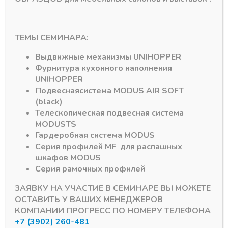
ТЕМЫ СЕМИНАРА:
x
Система ящиков DTC Dragon Box
Система ящиков DTC Dragon Box
Направляющие 300
Комплект рейлингов
Выдвижные механизмы
UNIHOPPER
мм 30 кг Dragon Box
300 мм , серый
Фурнитура кухонного наполнения
Dragon Box
В наличии
UNIHOPPER
В наличии
947,19
₽
Подвесная
система
MODUS AIR SOFT
253,23
₽
(black)
Артикул:
15544
Артикул:
15498
Телескопическая подвесная система
MODUS
TS
Гардеробная система
MODUS
Серия профилей
MF
для распашных
шкафов
MODUS
Серия рамочных профилей
ЗАЯВКУ НА УЧАСТИЕ В СЕМИНАРЕ ВЫ МОЖЕТЕ
ОСТАВИТЬ У ВАШИХ МЕНЕДЖЕРОВ
КОМПАНИИ ПРОГРЕСС ПО НОМЕРУ ТЕЛЕФОНА
Подпишитесь на рассылку акций
+7 (3902) 260-481