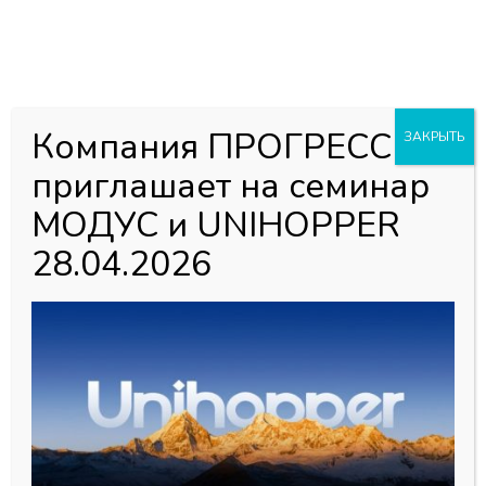
0
0
Каталог товаров
Главная страница
»
Магазин
»
Мебельная фурнитура
»
Компания ПРОГРЕСС
ЗАКРЫТЬ
Направляющие
»
Система ящиков DTC Dragon Box
»
приглашает на семинар
Крепление (отдельные) штанги синхронизации Р20 DTC
1100мм Dragon Box
МОДУС и UNIHOPPER
28.04.2026