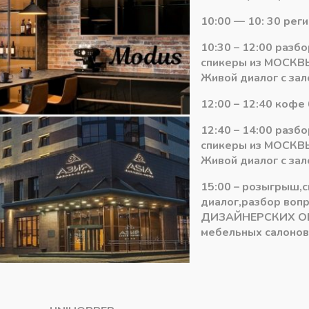
Направляющие
10:00 — 10: 30 рег
350
Артикул:
15548
мм
10:30 – 12:00 разб
Категория:
Система ящиков D
30
спикеры из МОСКВЫ
кг
Живой диалог с зал
Dragon
12:00 – 12:40 кофе 
Box
12:40 – 14:00 разб
спикеры из МОСКВЫ
Живой диалог с зал
15:00 – розыгрыш,
диалог,разбор воп
ДИЗАЙНЕРСКИХ О
мебельных салонов 