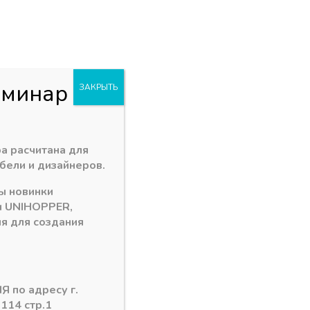
+7 (3902) 260-481
акан
Пн - Пт: 09.00 - 18.00
. Заводская 1 "В"
abakan@ps24.su
0
0
и
еминар
ЗАКРЫТЬ
30 кг Dragon Box
а расчитана для
бели и дизайнеров.
ы новинки
0 мм 30 кг Dragon Box
и
UNIHOPPER
,
я для создания
Я по адресу г.
рзину
 114 стр.1