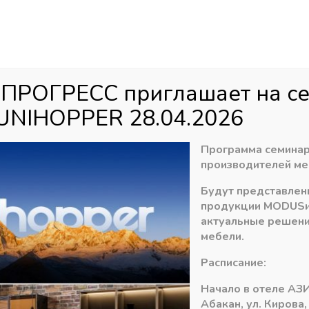
Аб
ул
агазин
Распродажа
Доставка
Акци
 ПРОГРЕСС приглашает на с
UNIHOPPER 28.04.2026
яющие
»
Система ящиков DTC Dragon Box
»
Направляющие 350 мм 
Программа семинар
производителей ме
Будут представлен
Направляющие 35
продукции
MODUS
актуальные решени
1114,19
₽
мебели.
В наличии
Расписание:
Начало в отеле АЗИ
Количество
-
+
В ко
Абакан, ул. Кирова,
товара