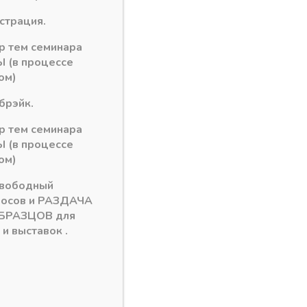
истрация.
ор тем семинара
TC Dragon Box
 (в процессе
ом)
брэйк.
ор тем семинара
 (в процессе
ом)
свободный
росов и РАЗДАЧА
БРАЗЦОВ для
и выставок .