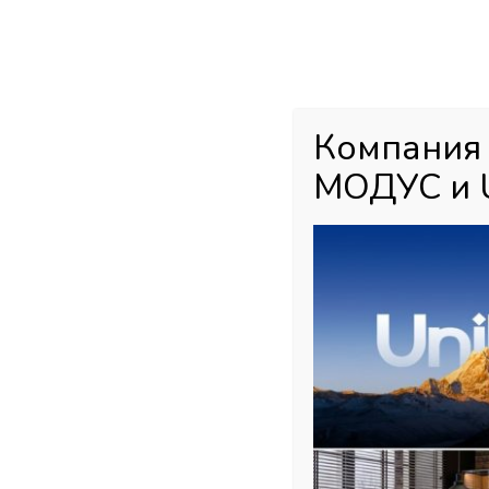
Каталог товаров
Главная
М
Компания
МОДУС и 
Главная страница
»
Магазин
»
Мебельная фурнитура
»
Направл