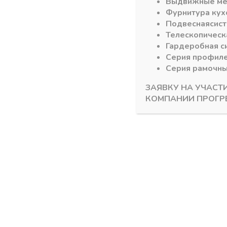
Выдвижные м
Фурнитура кух
Подвесная
сис
Телескопическ
Гардеробная с
Серия профил
Серия рамочн
ЗАЯВКУ НА УЧАСТ
КОМПАНИИ ПРОГР
Система ящиков DTC Dragon Box
Система ящик
Крепление задней стенки h=160
Комплект 
мм ,серый Dragon Box (1 релинг)
серый пря
В наличии
В налич