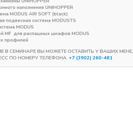
еханизмы
UNIHOPPER
онного наполнения
UNIHOPPER
тема
MODUS AIR SOFT (black)
ая подвесная система
MODUS
TS
истема
MODUS
ей
MF
для распашных шкафов
MODUS
ых профилей
ИЕ В СЕМИНАРЕ ВЫ МОЖЕТЕ ОСТАВИТЬ У ВАШИХ МЕН
ЕСС ПО НОМЕРУ ТЕЛЕФОНА
+7 (3902) 260-481
ов DTC Dragon Box
Система ящиков DTC Dragon Box
рейлингов 500 мм ,
Комплект рейлингов 450
мой Boyard
серый прямой Boyard C
ии лишь 1
В наличии