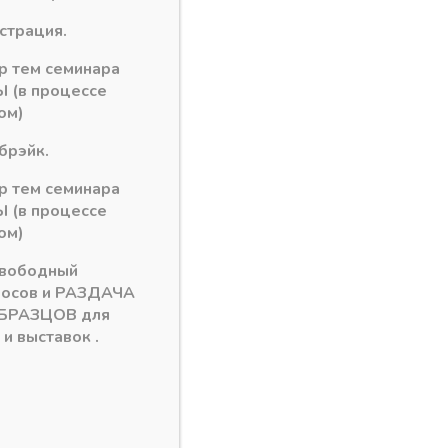
истрация.
ор тем семинара
 (в процессе
ом)
брэйк.
ор тем семинара
 (в процессе
ом)
свободный
росов и РАЗДАЧА
БРАЗЦОВ для
и выставок .