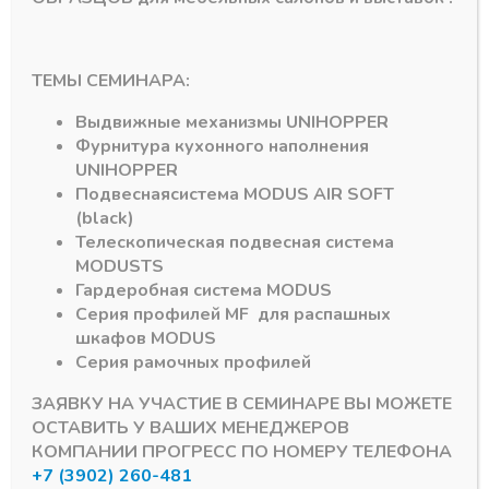
Черный браш (А25)
Черный браш (А25)
ТЕМЫ СЕМИНАРА:
Ручка
Направляющая
асимметричный
верхняя 310
Выдвижные механизмы
UNIHOPPER
профиль 163
ЧЕРНЫЙ БРАШ 5,8м
ЧЕРНЫЙ БРАШ
Фурнитура кухонного наполнения
В наличии
RAUM 5,4м
UNIHOPPER
815,83
₽
В наличии
Подвесная
система
MODUS AIR SOFT
3986,86
₽
Артикул:
(black)
Телескопическая подвесная система
Артикул:
MODUS
TS
Гардеробная система
MODUS
Серия профилей
MF
для распашных
шкафов
MODUS
Серия рамочных профилей
ЗАЯВКУ НА УЧАСТИЕ В СЕМИНАРЕ ВЫ МОЖЕТЕ
ОСТАВИТЬ У ВАШИХ МЕНЕДЖЕРОВ
КОМПАНИИ ПРОГРЕСС ПО НОМЕРУ ТЕЛЕФОНА
Подпишитесь на рассылку акций
+7 (3902) 260-481