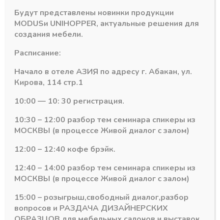
Количество
-
+
Будут представлены новинки продукции
В корзину
товара
MODUS
и
UNIHOPPER
, актуальные решения для
Горизонтальны
создания мебели.
нижний
Категория:
Черный браш (А25)
профиль
Расписание:
223
ЧЕРНЫЙ
Начало в отеле АЗИЯ по адресу г. Абакан, ул.
БРАШ
Кирова, 114 стр.1
RAUM
(163)
Похожие товары
10:00 — 10: 30 регистрация.
5,8м
10:30 – 12:00 разбор тем семинара спикеры из
МОСКВЫ (в процессе Живой диалог с залом)
12:00 – 12:40 кофе брэйк.
12:40 – 14:00 разбор тем семинара спикеры из
МОСКВЫ (в процессе Живой диалог с залом)
15:00 – розыгрыш,свободный диалог,разбор
вопросов и РАЗДАЧА ДИЗАЙНЕРСКИХ
ОБРАЗЦОВ для мебельных салонов и выставок .