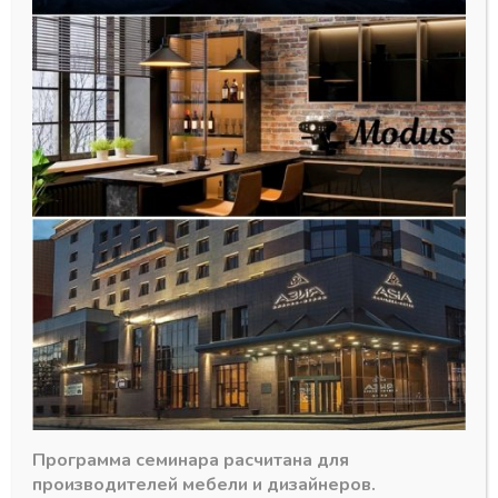
Горизонтальны нижний профиль
223 ЧЕРНЫЙ БРАШ RAUM (163)
5,8м
874,45
₽
Программа семинара расчитана для
В наличии
производителей мебели и дизайнеров.