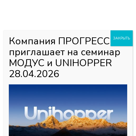
0
0
Каталог товаров
Главная страница
»
Магазин
»
Мебельная фурнитура
»
Компания ПРОГРЕСС
ЗАКРЫТЬ
Навесы для мебельных коробов CAMAR
»
Крышка для
приглашает на семинар
подвески регулируемой 806, металл, левая L, CAMAR
(Италия)
МОДУС и UNIHOPPER
28.04.2026