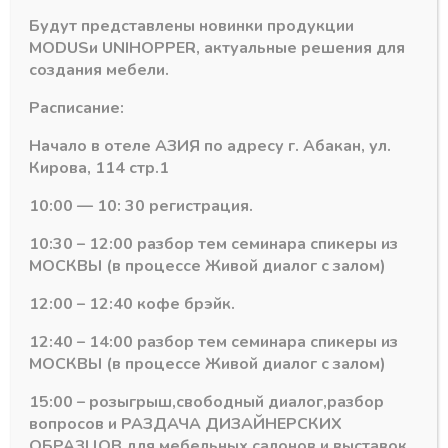
Количество
-
+
Будут представлены новинки продукции
В корзину
товара
MODUS
и
UNIHOPPER
, актуальные решения для
Крышка
создания мебели.
для
Артикул:
806.00.NS.00.SX
подвески
Расписание:
Категория:
Навесы для мебельных коробов CAMAR
регулируемой
806,
Начало в отеле АЗИЯ по адресу г. Абакан, ул.
металл,
Кирова, 114 стр.1
левая
L,
10:00 — 10: 30 регистрация.
CAMAR
Похожие товары
10:30 – 12:00 разбор тем семинара спикеры из
(Италия)
МОСКВЫ (в процессе Живой диалог с залом)
12:00 – 12:40 кофе брэйк.
12:40 – 14:00 разбор тем семинара спикеры из
МОСКВЫ (в процессе Живой диалог с залом)
15:00 – розыгрыш,свободный диалог,разбор
вопросов и РАЗДАЧА ДИЗАЙНЕРСКИХ
ОБРАЗЦОВ для мебельных салонов и выставок .