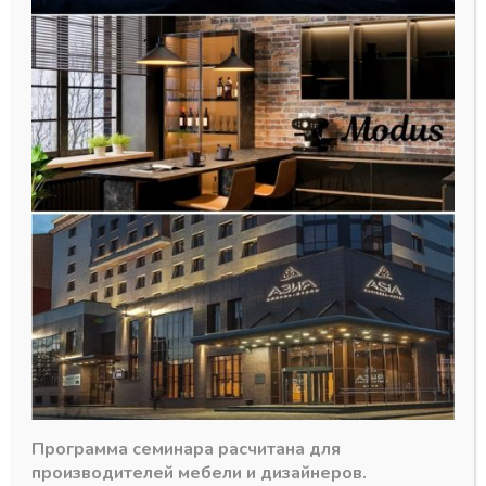
Крышка для подвески
регулируемой 806, металл, левая
L, CAMAR (Италия)
32,20
₽
Программа семинара расчитана для
В наличии
производителей мебели и дизайнеров.