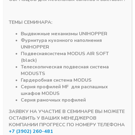
ТЕМЫ СЕМИНАРА:
ов CAMAR
Навесы для мебельных коробов CAMAR
Навесы для мебельных коробов
Шина для подвеса
Подвеска каркаса
Выдвижные механизмы
UNIHOPPER
цинк 2м 1,2мм
усиленная 807,
Фурнитура кухонного наполнения
толщина
левая, CAMAR
(Италия)
UNIHOPPER
В наличии
маленький,50кг (на
Подвесная
система
MODUS AIR SOFT
300,76
₽
шт)
(black)
В наличии
Артикул:
Телескопическая подвесная система
504,70
₽
MODUS
TS
Гардеробная система
MODUS
Артикул:
290.40.902
Серия профилей
MF
для распашных
шкафов
MODUS
Серия рамочных профилей
ЗАЯВКУ НА УЧАСТИЕ В СЕМИНАРЕ ВЫ МОЖЕТЕ
ОСТАВИТЬ У ВАШИХ МЕНЕДЖЕРОВ
КОМПАНИИ ПРОГРЕСС ПО НОМЕРУ ТЕЛЕФОНА
+7 (3902) 260-481