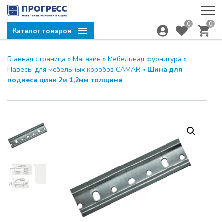
0
0
Каталог товаров
Главная страница
»
Магазин
»
Мебельная фурнитура
»
Компания ПРОГРЕСС
ЗАКРЫТЬ
Навесы для мебельных коробов CAMAR
»
Шина для
приглашает на семинар
подвеса цинк 2м 1,2мм толщина
МОДУС и UNIHOPPER
28.04.2026