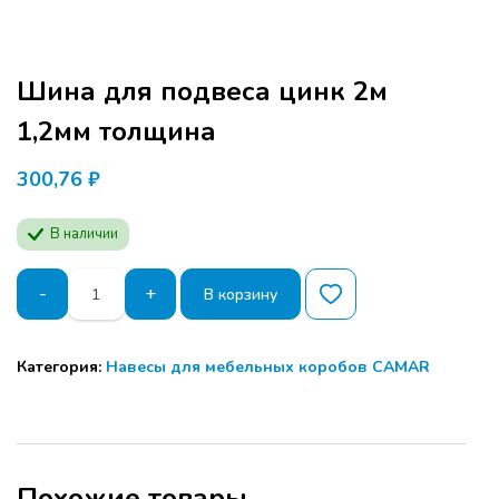
Шина для подвеса цинк 2м
1,2мм толщина
300,76
₽
В наличии
Количество
-
+
В корзину
товара
Шина
для
Категория:
Навесы для мебельных коробов CAMAR
подвеса
цинк
2м
1,2мм
Программа семинара расчитана для
толщина
производителей мебели и дизайнеров.
Похожие товары