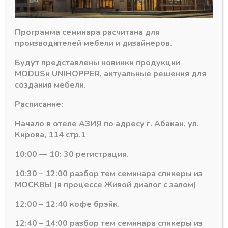
ШЛИФОВАННАЯ
5,8
м
Программа семинара расчитана для
Похожие товары
производителей мебели и дизайнеров.
Будут представлены новинки продукции
MODUS
и
UNIHOPPER
, актуальные решения для
создания мебели.
Расписание:
Начало в отеле АЗИЯ по адресу г. Абакан, ул.
Кирова, 114 стр.1
10:00 — 10: 30 регистрация.
10:30 – 12:00 разбор тем семинара спикеры из
МОСКВЫ (в процессе Живой диалог с залом)
9)
Шампань ШЛИФОВАННАЯ(А59)
Шампань ШЛИФОВАННАЯ(А59)
Горизонтальный
Горизонтальный
12:00 – 12:40 кофе брэйк.
верхний профиль
нижний профиль
215 ШАМПАНЬ
225 ШАМПАНЬ
ШЛИФОВАННАЯ
ШЛИФОВАННАЯ
12:40 – 14:00 разбор тем семинара спикеры из