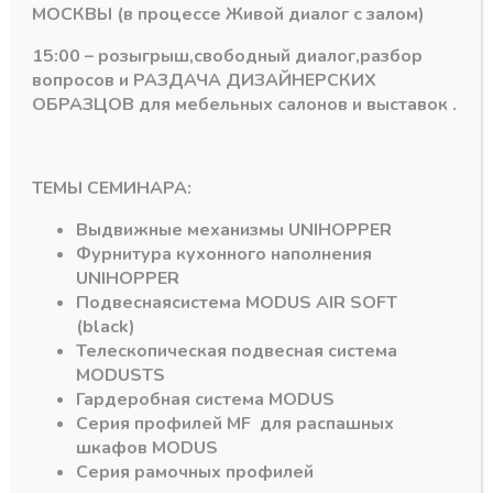
RAUM 5,8м
RAUM 5,8 м
МОСКВЫ (в процессе Живой диалог с залом)
В наличии
В наличии
15:00 – розыгрыш,свободный диалог,разбор
701,89
₽
1196,95
₽
вопросов и РАЗДАЧА ДИЗАЙНЕРСКИХ
Артикул:
Артикул:
ОБРАЗЦОВ для мебельных салонов и выставок .
ТЕМЫ СЕМИНАРА:
Выдвижные механизмы
UNIHOPPER
Фурнитура кухонного наполнения
UNIHOPPER
Подвесная
система
MODUS AIR SOFT
(black)
Подпишитесь на рассылку акций
Телескопическая подвесная система
MODUS
TS
Гардеробная система
MODUS
Серия профилей
MF
для распашных
шкафов
MODUS
Серия рамочных профилей
#MODUS
6
#Система DTC
3