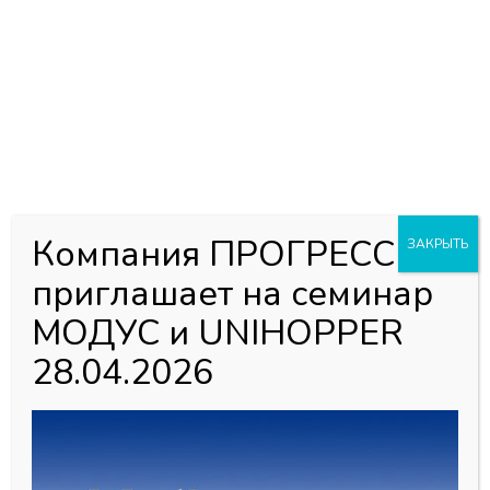
0
0
Каталог товаров
Главная страница
»
Магазин
»
Алюминий для Шкафов-Купе
»
Алюминиевая система MODUS
»
Шампань
ШЛИФОВАННАЯ(А59)
»
Направляющая верхняя 310
ШАМПАНЬ ШЛИФОВАННАЯ 5,8 м
Компания ПРОГРЕСС
ЗАКРЫТЬ
приглашает на семинар
МОДУС и UNIHOPPER
28.04.2026