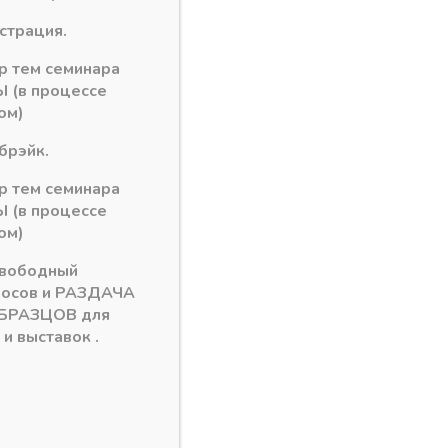
истрация.
рзину
ор тем семинара
 (в процессе
АННАЯ(А59)
ом)
брэйк.
ор тем семинара
 (в процессе
ом)
свободный
росов и РАЗДАЧА
БРАЗЦОВ для
и выставок .