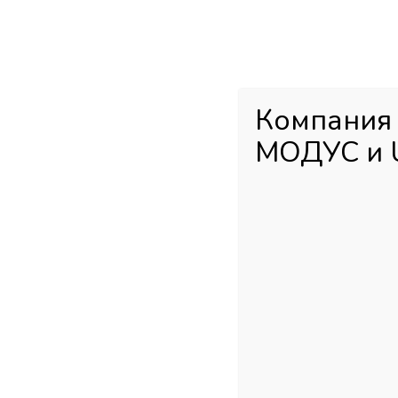
Каталог товаров
Главная
М
Компания
МОДУС и 
Главная страница
»
Магазин
»
Алюминий для Шкафов-Купе
»
Ал
ШЛИФОВАННАЯ 5,4 м