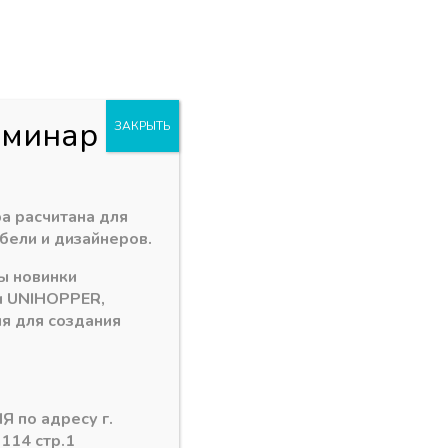
+7 (3902) 260-481
акан
Пн - Пт: 09.00 - 18.00
. Заводская 1 "В"
abakan@ps24.su
0
0
и
еминар
ЗАКРЫТЬ
учка асимметричный прфиль 125-Стандарт ШАМПАНЬ
а расчитана для
бели и дизайнеров.
ы новинки
чный прфиль 125-Стандарт
и
UNIHOPPER
,
я для создания
ОВАННАЯ 5,4 м
Я по адресу г.
 114 стр.1