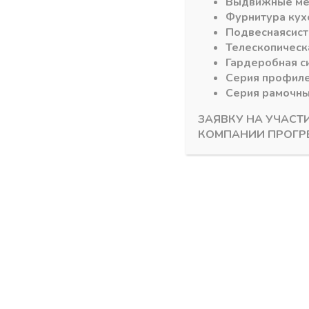
Выдвижные м
Фурнитура кух
Подвесная
сис
Телескопическ
Гардеробная с
Серия профил
Серия рамочн
ЗАЯВКУ НА УЧАСТ
КОМПАНИИ ПРОГР
Шампань ШЛИФОВАННАЯ(А59)
Шампань ШЛ
Горизонтальный верхний профиль
Горизонт
215 ШАМПАНЬ ШЛИФОВАННАЯ
225 ШАМ
RAUM 5,8м
RAUM 5,8 
В наличии
В налич
701,89
₽
1196,9
Артикул:
Артикул: