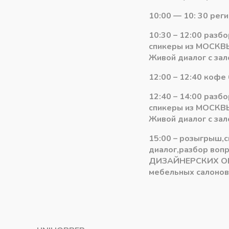
Количество
10:00 — 10: 30 рег
-
+
В ко
товара
10:30 – 12:00 разб
Ручка
спикеры из МОСКВЫ
асимметричный
Категория:
Шампань ШЛИФОВ
Живой диалог с зал
прфиль
125-
12:00 – 12:40 кофе 
Стандарт
12:40 – 14:00 разб
ШАМПАНЬ
спикеры из МОСКВЫ
ШЛИФОВАННАЯ
Живой диалог с зал
5,4
м
15:00 – розыгрыш,
диалог,разбор воп
ДИЗАЙНЕРСКИХ О
мебельных салонов 