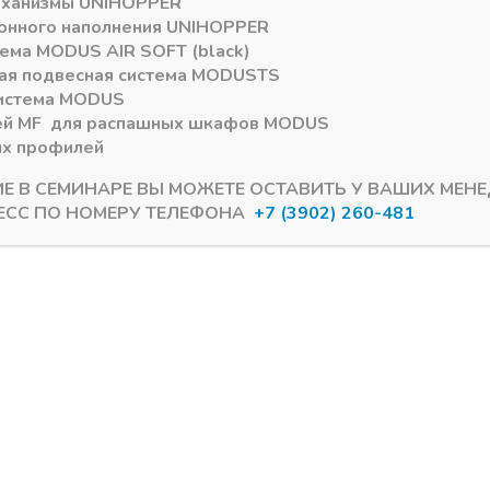
еханизмы
UNIHOPPER
онного наполнения
UNIHOPPER
тема
MODUS AIR SOFT (black)
ая подвесная система
MODUS
TS
истема
MODUS
ей
MF
для распашных шкафов
MODUS
ых профилей
ИЕ В СЕМИНАРЕ ВЫ МОЖЕТЕ ОСТАВИТЬ У ВАШИХ МЕН
ЕСС ПО НОМЕРУ ТЕЛЕФОНА
+7 (3902) 260-481
ИФОВАННАЯ(А59)
Шампань ШЛИФОВАННАЯ(А59)
альный нижний профиль
Направляющая нижняя 
ПАНЬ ШЛИФОВАННАЯ
ШАМПАНЬ ШЛИФОВАНН
м
ии
В наличии
5
₽
484,12
₽
Артикул: