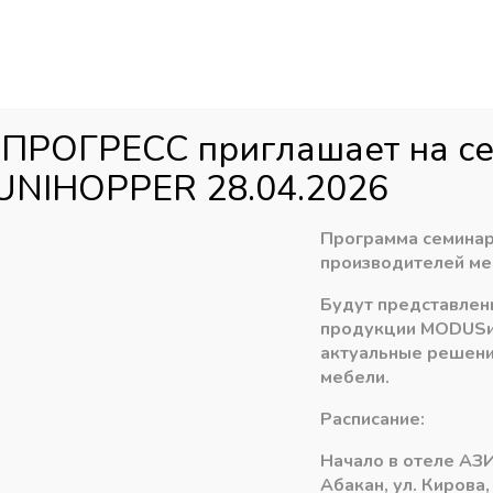
Аб
ул
агазин
Распродажа
Доставка
Акци
 ПРОГРЕСС приглашает на с
UNIHOPPER 28.04.2026
юминиевая система MODUS
»
Шампань ШЛИФОВАННАЯ(А59)
»
Р
Программа семинар
производителей ме
Будут представлен
Ручка асимметри
продукции
MODUS
актуальные решени
ШАМПАНЬ ШЛИФ
мебели.
3197,25
Расписание:
₽
Начало в отеле АЗИ
В наличии
Абакан, ул. Кирова,