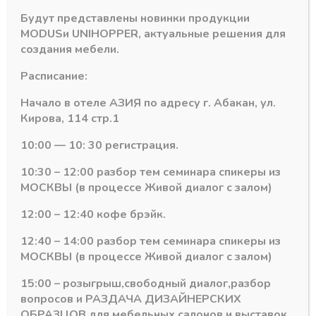
Количество
-
+
Будут представлены новинки продукции
В корзину
товара
MODUS
и
UNIHOPPER
, актуальные решения для
Направляющие
создания мебели.
шариковые
Артикул:
15588
Push
Расписание:
Категория:
Направляющие шариковые SUPER-RAIL DTC
Super-
Rail
Начало в отеле АЗИЯ по адресу г. Абакан, ул.
DTC
Кирова, 114 стр.1
H-
45
10:00 — 10: 30 регистрация.
мм
Похожие товары
10:30 – 12:00 разбор тем семинара спикеры из
450
мм
МОСКВЫ (в процессе Живой диалог с залом)
(45
12:00 – 12:40 кофе брэйк.
кг)
12:40 – 14:00 разбор тем семинара спикеры из
МОСКВЫ (в процессе Живой диалог с залом)
15:00 – розыгрыш,свободный диалог,разбор
вопросов и РАЗДАЧА ДИЗАЙНЕРСКИХ
ОБРАЗЦОВ для мебельных салонов и выставок .