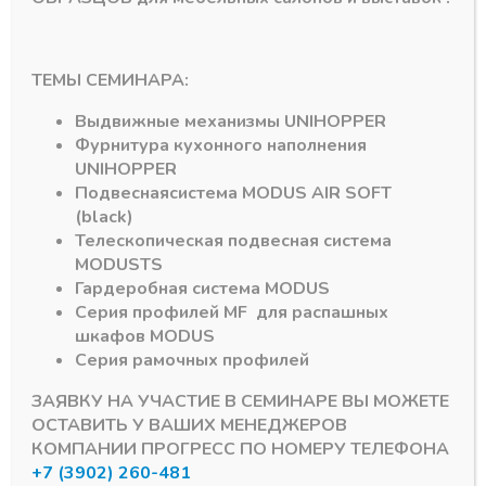
ТЕМЫ СЕМИНАРА:
ER-RAIL DTC
Направляющие шариковые SUPER-RAIL DTC
Направляющие шариковые SUPER
Направляющие
Направляющие
Выдвижные механизмы
UNIHOPPER
шариковые Push
шариковые с
Фурнитура кухонного наполнения
Super-Rail DTC H-45
доводчиком Super-
мм 600 мм (45 кг)
Rail DTC H-45 мм 450
UNIHOPPER
мм (45 кг) NEW
Подвесная
система
MODUS AIR SOFT
В наличии
В наличии
(black)
1535,73
₽
650,00
₽
Телескопическая подвесная система
Артикул:
15591
MODUS
TS
Артикул:
25208
Гардеробная система
MODUS
Серия профилей
MF
для распашных
шкафов
MODUS
Серия рамочных профилей
ЗАЯВКУ НА УЧАСТИЕ В СЕМИНАРЕ ВЫ МОЖЕТЕ
ОСТАВИТЬ У ВАШИХ МЕНЕДЖЕРОВ
КОМПАНИИ ПРОГРЕСС ПО НОМЕРУ ТЕЛЕФОНА
+7 (3902) 260-481