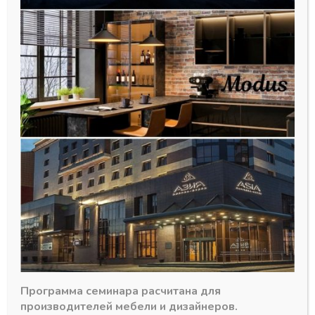
Направляющие шариковые Push
Super-Rail DTC H-45 мм 450 мм
(45 кг)
721,00
₽
Программа семинара расчитана для
В наличии
производителей мебели и дизайнеров.