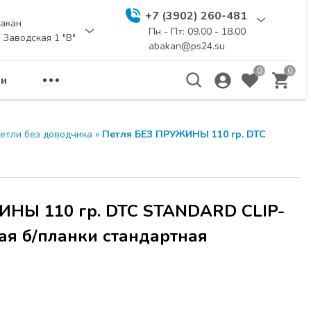
+7 (3902) 260-481
акан
Пн - Пт: 09.00 - 18.00
. Заводская 1 "В"
abakan@ps24.su
0
0
и
еминар
ЗАКРЫТЬ
етли без доводчика
»
Петля БЕЗ ПРУЖИНЫ 110 гр. DTC
а расчитана для
бели и дизайнеров.
ы новинки
НЫ 110 гр. DTC STANDARD CLIP-
и
UNIHOPPER
,
я для создания
я б/планки стандартная
Я по адресу г.
 114 стр.1