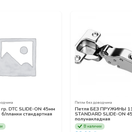
еханизмы
UNIHOPPER
онного наполнения
UNIHOPPER
тема
MODUS AIR SOFT (black)
ая подвесная система
MODUS
TS
истема
MODUS
ей
MF
для распашных шкафов
MODUS
ых профилей
ИЕ В СЕМИНАРЕ ВЫ МОЖЕТЕ ОСТАВИТЬ У ВАШИХ МЕН
ЕСС ПО НОМЕРУ ТЕЛЕФОНА
+7 (3902) 260-481
водчика
Петли без доводчика
 гр. DTC SLIDE-ON 45мм
Петля БЕЗ ПРУЖИНЫ 11
 б/планки стандартная
STANDARD SLIDE-ON 4
полунакладная
ии
В наличии