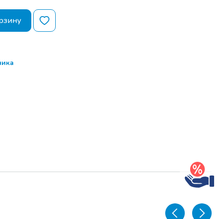
истрация.
рзину
ор тем семинара
 (в процессе
ом)
ика
брэйк.
ор тем семинара
 (в процессе
ом)
свободный
росов и РАЗДАЧА
БРАЗЦОВ для
и выставок .