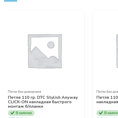
Выдвижные м
Фурнитура кух
Подвесная
сис
Телескопическ
Гардеробная с
Серия профил
Серия рамочн
ЗАЯВКУ НА УЧАСТ
КОМПАНИИ ПРОГР
Петли без доводчика
Петли без до
Петля 110 гр. DTC Stylish Anyway
Петля 110
CLICK-ON накладная быстрого
накладная
монтаж б/планки
В наличии
В налич