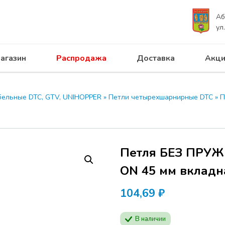
Аб
ул
агазин
Распродажа
Доставка
Акци
 ПРОГРЕСС приглашает на с
UNIHOPPER 28.04.2026
бельные DTC, GTV, UNIHOPPER
»
Петли четырехшарнирные DTC
»
П
Программа семинар
производителей ме
Будут представлен
Петля БЕЗ ПРУЖИ
продукции
MODUS
актуальные решени
ON 45 мм вкладна
мебели.
104,69
Расписание:
₽
Начало в отеле АЗИ
В наличии
Абакан, ул. Кирова,