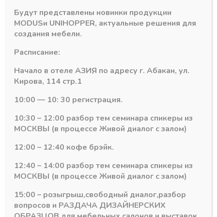
Будут представлены новинки продукции
MODUS
и
UNIHOPPER
, актуальные решения для
создания мебели.
Расписание:
Начало в отеле АЗИЯ по адресу г. Абакан, ул.
Кирова, 114 стр.1
TOP STAY SQ/SF фри флеп
TOP STAY SQ/SF фри флеп
TOP STAY SQ NEW
TOP STAY SQ strong
medium индекс 960-
PUSH индекс 1800-
10:00 — 10: 30 регистрация.
2035 (h-250-500)с
4000 (h-250 w-500,
загл. серый
2-кг) с загл. серый
10:30 – 12:00 разбор тем семинара спикеры из
В наличии
В наличии
МОСКВЫ (в процессе Живой диалог с залом)
2263,94
₽
3193,00
₽
12:00 – 12:40 кофе брэйк.
Артикул:
17397
Артикул:
17407
12:40 – 14:00 разбор тем семинара спикеры из
МОСКВЫ (в процессе Живой диалог с залом)
15:00 – розыгрыш,свободный диалог,разбор
вопросов и РАЗДАЧА ДИЗАЙНЕРСКИХ
ОБРАЗЦОВ для мебельных салонов и выставок .