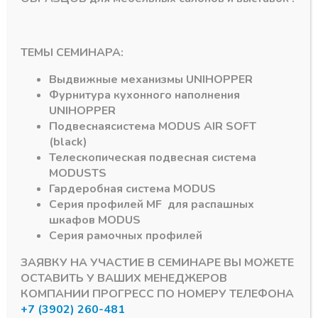
Подпишитесь на рассылку акций
ТЕМЫ СЕМИНАРА:
Выдвижные механизмы
UNIHOPPER
Фурнитура кухонного наполнения
UNIHOPPER
Подвесная
система
MODUS AIR SOFT
(black)
#MODUS
6
#Система DTC
3
Телескопическая подвесная система
MODUS
TS
#Алюминиевый Профиль
2
#серии MF
1
Гардеробная система
MODUS
Серия профилей
MF
для распашных
шкафов
MODUS
#DRAGON-BOX
1
#D-MOTION
1
Серия рамочных профилей
Мы используем куки для наилучшего представления
ЗАЯВКУ НА УЧАСТИЕ В СЕМИНАРЕ ВЫ МОЖЕТЕ
© 2026 ПРОГРЕСС - комплектующие для мебели
нашего сайта. Если Вы продолжите использовать сайт, мы
ОСТАВИТЬ У ВАШИХ МЕНЕДЖЕРОВ
будем считать что Вас это устраивает.
КОМПАНИИ ПРОГРЕСС ПО НОМЕРУ ТЕЛЕФОНА
Хорошо
+7 (3902) 260-481