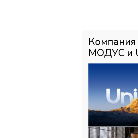
Каталог товаров
Главная
М
Компания
МОДУС и 
Главная страница
»
Магазин
»
Мебельная фурнитура
»
Подъемны
250 w-700) с загл. ,белый