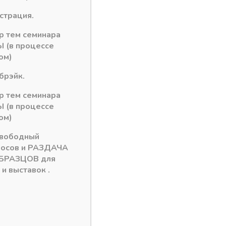
истрация.
рзину
ор тем семинара
 (в процессе
ом)
ри флеп
брэйк.
ор тем семинара
 (в процессе
ом)
свободный
росов и РАЗДАЧА
БРАЗЦОВ для
и выставок .