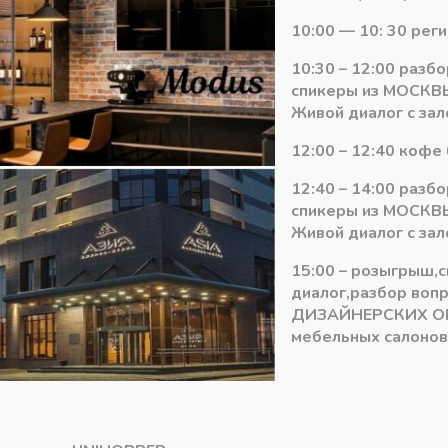
Количество
10:00 — 10: 30 рег
-
+
В ко
товара
10:30 – 12:00 разб
TOP
спикеры из МОСКВЫ
STAY
Артикул:
16700
Живой диалог с зал
SF
Категория:
TOP STAY SQ/SF ф
strong
12:00 – 12:40 кофе 
индекс
12:40 – 14:00 разб
3200-
спикеры из МОСКВЫ
9000
Живой диалог с зал
(h-
250
15:00 – розыгрыш,
w-
диалог,разбор воп
700)
ДИЗАЙНЕРСКИХ О
с
мебельных салонов 
загл.
,белый