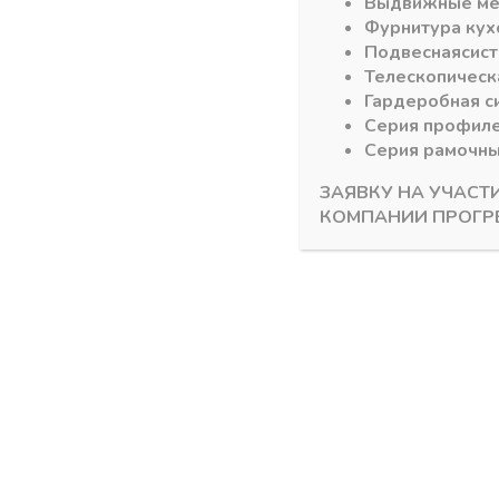
Выдвижные м
Фурнитура кух
Подвесная
сис
Телескопическ
Гардеробная с
Серия профил
Серия рамочн
ЗАЯВКУ НА УЧАСТ
КОМПАНИИ ПРОГР
TOP STAY SQ/SF фри флеп
TOP STAY SQ/
TOP STAY SQ light PUSH индекс
TOP STAY
580-1350 (h-250-400 w-400, 2-4-
индекс 10
9кг) с загл. белый
с загл. бе
В наличии
В налич
3323,92
₽
2163,0
Артикул:
17402
Артикул:
1740