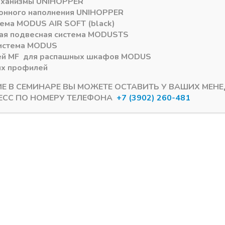
еханизмы
UNIHOPPER
онного наполнения
UNIHOPPER
тема
MODUS AIR SOFT (black)
ая подвесная система
MODUS
TS
истема
MODUS
ей
MF
для распашных шкафов
MODUS
ых профилей
ИЕ В СЕМИНАРЕ ВЫ МОЖЕТЕ ОСТАВИТЬ У ВАШИХ МЕН
ЕСС ПО НОМЕРУ ТЕЛЕФОНА
+7 (3902) 260-481
SF фри флеп
TOP STAY SQ/SF фри флеп
 SQ medium PUSH
ограничитель угла откр
60-2450 (h-350-500мм, )
100гр. TOP STAY SF
лый
ии
В наличии
0
₽
87,83
₽
4
Артикул:
16741