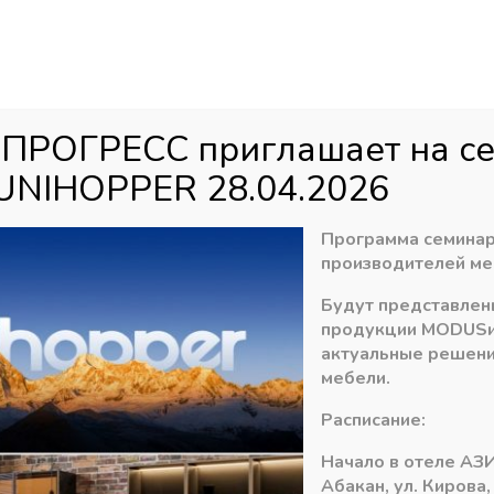
Аб
ул
агазин
Распродажа
Доставка
Акци
 ПРОГРЕСС приглашает на с
UNIHOPPER 28.04.2026
е механизмы фасадов
»
Подъемные механизмы DTC
»
TOP STAY S
Программа семинар
производителей ме
Будут представлен
TOP STAY SF stron
продукции
MODUS
актуальные решени
с загл. ,белый
мебели.
5150,00
Расписание:
₽
Начало в отеле АЗИ
В наличии
Абакан, ул. Кирова,