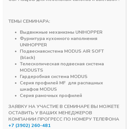
Артикул:
431-97-706
Артикул:
425-97-596
ТЕМЫ СЕМИНАРА:
Выдвижные механизмы
UNIHOPPER
Фурнитура кухонного наполнения
UNIHOPPER
Подвесная
система
MODUS AIR SOFT
(black)
Телескопическая подвесная система
Подпишитесь на рассылку акций
MODUS
TS
Гардеробная система
MODUS
Серия профилей
MF
для распашных
шкафов
MODUS
Серия рамочных профилей
#MODUS
6
#Система DTC
3
ЗАЯВКУ НА УЧАСТИЕ В СЕМИНАРЕ ВЫ МОЖЕТЕ
ОСТАВИТЬ У ВАШИХ МЕНЕДЖЕРОВ
#Алюминиевый Профиль
2
#серии MF
1
КОМПАНИИ ПРОГРЕСС ПО НОМЕРУ ТЕЛЕФОНА
+7 (3902) 260-481