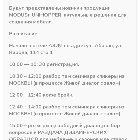
Будут представлены новинки продукции
Похожие товары
MODUS
и
UNIHOPPER
, актуальные решения для
создания мебели.
Расписание:
Начало в отеле АЗИЯ по адресу г. Абакан, ул.
Кирова, 114 стр.1
10:00 — 10: 30 регистрация.
10:30 – 12:00 разбор тем семинара спикеры из
МОСКВЫ (в процессе Живой диалог с залом)
12:00 – 12:40 кофе брэйк.
ия
Пластиковый цоколь Scilm Италия
Пластиковый цоколь Scilm Итали
12:40 – 14:00 разбор тем семинара спикеры из
Соединитель цоколя
Угловой элемент
МОСКВЫ (в процессе Живой диалог с залом)
(черный) Н=100
цоколя 90гр (ваниль)
Н=100
В наличии лишь 1
15:00 – розыгрыш,свободный диалог,разбор
В наличии
75,86
₽
вопросов и РАЗДАЧА ДИЗАЙНЕРСКИХ
102,99
₽
ОБРАЗЦОВ для мебельных салонов и выставок .