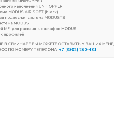
еханизмы
UNIHOPPER
онного наполнения
UNIHOPPER
тема
MODUS AIR SOFT (black)
ая подвесная система
MODUS
TS
истема
MODUS
ей
MF
для распашных шкафов
MODUS
ых профилей
ешницы
Плинтус столешницы
ИЕ В СЕМИНАРЕ ВЫ МОЖЕТЕ ОСТАВИТЬ У ВАШИХ МЕН
3900 (квадро) с
Комплект соединителей
ЕСС ПО НОМЕРУ ТЕЛЕФОНА
+7 (3902) 260-481
ой вставкой L=3000
бортика 3500 (треуголь
НЫЙ
плато) подходит для 21
ии лишь 1
В наличии
3
₽
47,99
₽
9181
Артикул:
712.87.390
ылку акций