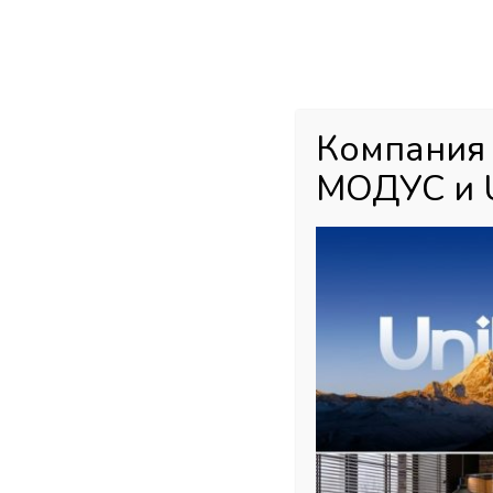
Каталог товаров
Главная
М
Компания
МОДУС и 
Главная страница
»
Магазин
»
Мебельная фурнитура
»
Кухонное
столешницы, цвет серый