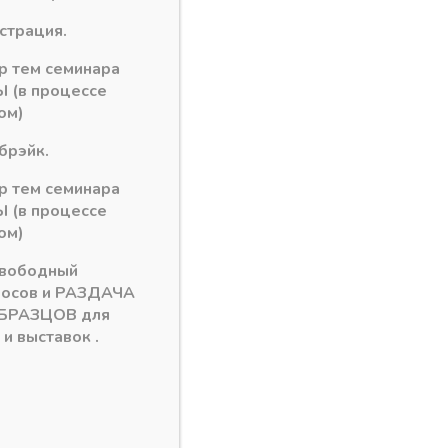
истрация.
рзину
ор тем семинара
 (в процессе
ом)
ицы
брэйк.
ор тем семинара
 (в процессе
ом)
свободный
росов и РАЗДАЧА
БРАЗЦОВ для
и выставок .