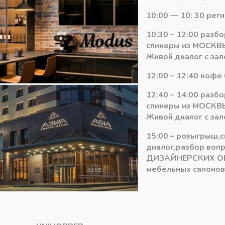
Количество
10:00 — 10: 30 рег
-
+
В ко
товара
10:30 – 12:00 разб
Угол
спикеры из МОСКВЫ
внешний
Артикул:
SА142
Живой диалог с зал
90гр
Категория:
Плинтус столешн
к
12:00 – 12:40 кофе 
плинтусу
12:40 – 14:00 разб
(треугольный)
спикеры из МОСКВЫ
столешницы,
Живой диалог с зал
цвет
серый
15:00 – розыгрыш,
диалог,разбор воп
ДИЗАЙНЕРСКИХ О
мебельных салонов 