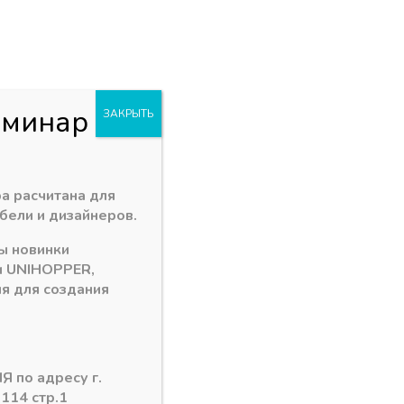
+7 (3902) 260-481
акан
Пн - Пт: 09.00 - 18.00
. Заводская 1 "В"
abakan@ps24.su
0
0
и
еминар
ЗАКРЫТЬ
толешницы
»
Угол внешний 90гр к плинтусу (треугольный)
а расчитана для
бели и дизайнеров.
ы новинки
р к плинтусу (треугольный)
и
UNIHOPPER
,
я для создания
т серый
Я по адресу г.
 114 стр.1