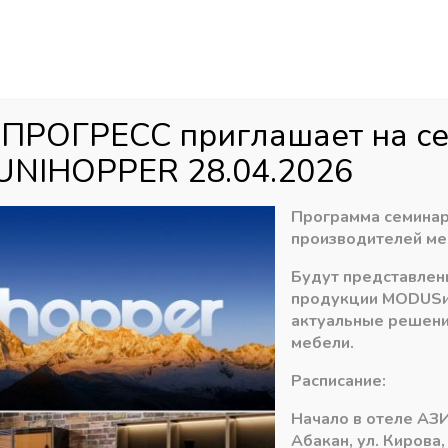
Аб
ул
агазин
Распродажа
Доставка
Акци
 ПРОГРЕСС приглашает на с
UNIHOPPER 28.04.2026
 наполнение и акссесуары
»
Плинтус и Цоколь, Россия
»
Плинтус с
Программа семинар
производителей ме
Будут представлен
Угол внешний 90г
продукции
MODUS
актуальные решени
столешницы, цве
мебели.
15,10
Расписание:
₽
Начало в отеле АЗИ
В наличии
Абакан, ул. Кирова,