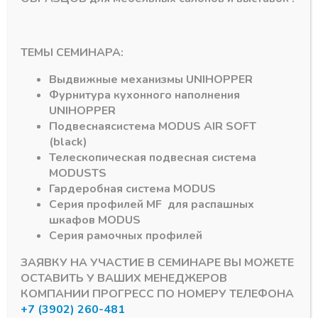
Профиль-ручка
Профиль под петли
MF51, L-3 м, Латунь
MF52, L-2,65 Латунь
ТЕМЫ СЕМИНАРА:
А21
А21
Выдвижные механизмы
UNIHOPPER
4581,98
₽
6992,24
₽
Фурнитура кухонного наполнения
UNIHOPPER
Подвесная
система
MODUS AIR SOFT
(black)
Телескопическая подвесная система
MODUS
TS
Гардеробная система
MODUS
Серия профилей
MF
для распашных
шкафов
MODUS
Петли MF 50 Латунь
Профиль основной
(2 шт)
MF50, L-6 м. Латунь
Серия рамочных профилей
А21
5579,00
₽
ЗАЯВКУ НА УЧАСТИЕ В СЕМИНАРЕ ВЫ МОЖЕТЕ
3588,99
₽
ОСТАВИТЬ У ВАШИХ МЕНЕДЖЕРОВ
КОМПАНИИ ПРОГРЕСС ПО НОМЕРУ ТЕЛЕФОНА
+7 (3902) 260-481