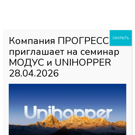
0
0
Каталог товаров
Компания ПРОГРЕСС
ЗАКРЫТЬ
Алюминиевый профиль
приглашает на семинар
MODUS серии MF
МОДУС и UNIHOPPER
28.04.2026