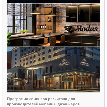
При выборе профилей для изготовления рамочных
фасадов отличным решением станут профили серии MF с
интегрированной ручкой: MF 20, 21 и MF 30, 31.
Варианты использования данных профилей
многочисленны: кухни, ванные комнаты, мебель для
гостиной и спален, витрины.
Для профилей
серии MF 20, 21
используются компактные,
встроенные в корпус петли SALICE, которые позволяют
открывать фасады высотой 2100 мм и шириной 600 мм.
Для установки фасадов, изготовленных из
профилей
серии MF 30, 31
, используются петли под узкие
рамочные профили.
Важно!
Для сборки фасадов серии MF в качестве
Программа семинара расчитана для
наполнения используется стекло толщиной 4мм
с
производителей мебели и дизайнеров.
необработанным торцом.