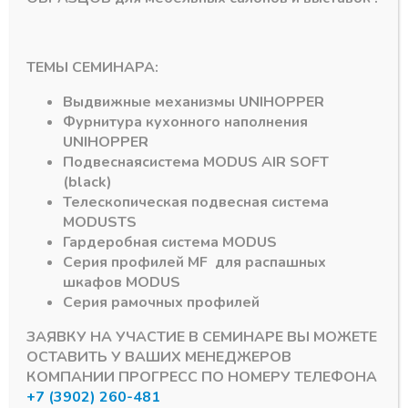
М6*20мм, черная
пластик разборная h-
круглая
150мм, Черная (2
(500/1500шт)
части)
В наличии
В наличии
ТЕМЫ СЕМИНАРА:
4,49
₽
33,65
₽
Выдвижные механизмы
UNIHOPPER
Артикул:
Артикул:
МК17293+МК25264
Фурнитура кухонного наполнения
UNIHOPPER
Подвесная
система
MODUS AIR SOFT
(black)
Телескопическая подвесная система
MODUS
TS
Гардеробная система
MODUS
Серия профилей
MF
для распашных
шкафов
MODUS
Подпишитесь на рассылку акций
Серия рамочных профилей
ЗАЯВКУ НА УЧАСТИЕ В СЕМИНАРЕ ВЫ МОЖЕТЕ
ОСТАВИТЬ У ВАШИХ МЕНЕДЖЕРОВ
КОМПАНИИ ПРОГРЕСС ПО НОМЕРУ ТЕЛЕФОНА
+7 (3902) 260-481