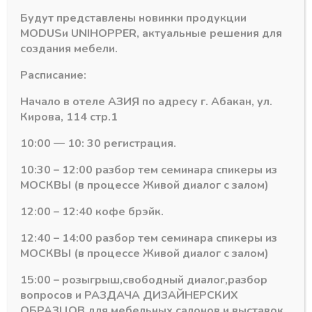
разборная
Будут представлены новинки продукции
h-
MODUS
и
UNIHOPPER
, актуальные решения для
150мм,
создания мебели.
черная
Россия(200шт)
Похожие товары
Расписание:
Начало в отеле АЗИЯ по адресу г. Абакан, ул.
Кирова, 114 стр.1
10:00 — 10: 30 регистрация.
10:30 – 12:00 разбор тем семинара спикеры из
МОСКВЫ (в процессе Живой диалог с залом)
12:00 – 12:40 кофе брэйк.
12:40 – 14:00 разбор тем семинара спикеры из
МОСКВЫ (в процессе Живой диалог с залом)
15:00 – розыгрыш,свободный диалог,разбор
Ножки опорные
Ножки опорные
вопросов и РАЗДАЧА ДИЗАЙНЕРСКИХ
М6 подпятник
Ножка цокольная с
регулируемый
базой регулир.
ОБРАЗЦОВ для мебельных салонов и выставок .