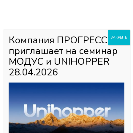
0
0
Каталог товаров
Главная страница
»
Магазин
»
Мебельная фурнитура
»
Компания ПРОГРЕСС
ЗАКРЫТЬ
Ножки опорные
»
Ножка цокольная регулир. пластик
приглашает на семинар
разборная h-150мм, черная Россия(200шт)
МОДУС и UNIHOPPER
28.04.2026