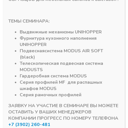
Ножки опорные
Ножки опорные
ТЕМЫ СЕМИНАРА:
М6 подпятник
М6 подпятник
регулируемый
регулируемый,
Выдвижные механизмы
UNIHOPPER
М6*20мм, черная
черный рифленный
круглая
(1500)
Фурнитура кухонного наполнения
(500/1500шт)
UNIHOPPER
В наличии
В наличии
Подвесная
система
MODUS AIR SOFT
6,39
₽
4,49
₽
(black)
Артикул:
Телескопическая подвесная система
Артикул:
MODUS
TS
Гардеробная система
MODUS
Серия профилей
MF
для распашных
шкафов
MODUS
Серия рамочных профилей
ЗАЯВКУ НА УЧАСТИЕ В СЕМИНАРЕ ВЫ МОЖЕТЕ
ОСТАВИТЬ У ВАШИХ МЕНЕДЖЕРОВ
КОМПАНИИ ПРОГРЕСС ПО НОМЕРУ ТЕЛЕФОНА
+7 (3902) 260-481
Подпишитесь на рассылку акций