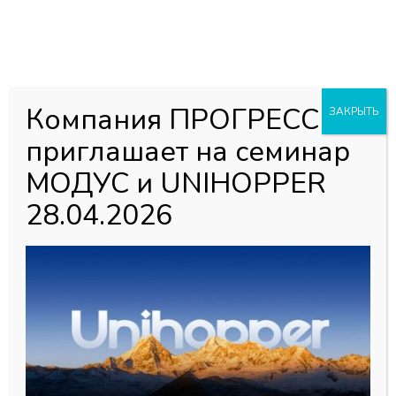
0
0
Каталог товаров
Главная страница
»
Магазин
»
Мебельная фурнитура
»
Компания ПРОГРЕСС
ЗАКРЫТЬ
Ножки опорные
»
Ножка цокольная с базой регулир.
приглашает на семинар
пластик разборная h-150мм, Черная (2 части)
МОДУС и UNIHOPPER
28.04.2026