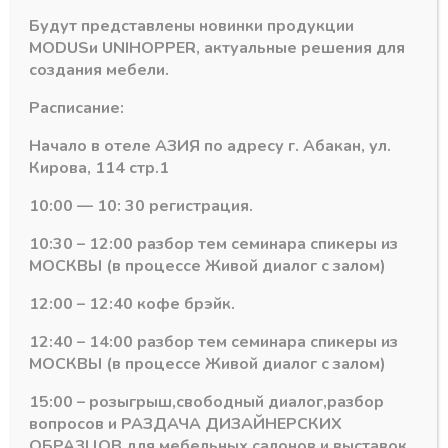
-
+
В корзину
товара
Будут представлены новинки продукции
Ножка
MODUS
и
UNIHOPPER
, актуальные решения для
цокольная
создания мебели.
Артикул:
МК17293+МК25264
с
Категория:
Ножки опорные
базой
Расписание:
регулир.
пластик
Начало в отеле АЗИЯ по адресу г. Абакан, ул.
разборная
Кирова, 114 стр.1
h-
150мм,
Похожие товары
10:00 — 10: 30 регистрация.
Черная
10:30 – 12:00 разбор тем семинара спикеры из
(2
части)
МОСКВЫ (в процессе Живой диалог с залом)
12:00 – 12:40 кофе брэйк.
12:40 – 14:00 разбор тем семинара спикеры из
МОСКВЫ (в процессе Живой диалог с залом)
15:00 – розыгрыш,свободный диалог,разбор
вопросов и РАЗДАЧА ДИЗАЙНЕРСКИХ
ОБРАЗЦОВ для мебельных салонов и выставок .