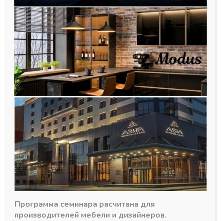
Ножка цокольная с базой
регулир. пластик разборная h-
150мм, Черная (2 части)
33,65
₽
В наличии
Программа семинара расчитана для
производителей мебели и дизайнеров.
Количество