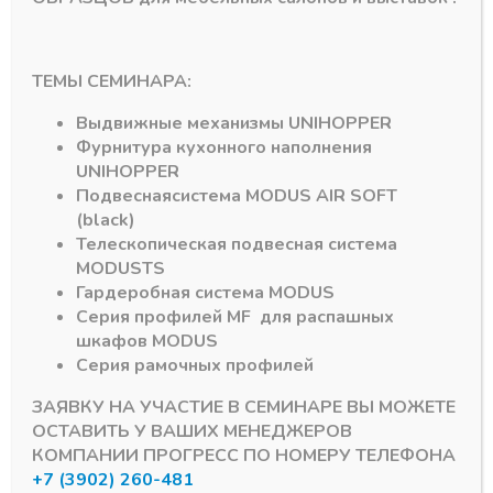
пластик разборная h-
PVC к цокольной
100мм, Черная (2
опоре (140 в
части) мешок 300 шт
упаковке)
В наличии
В наличии
ТЕМЫ СЕМИНАРА:
34,61
₽
6,18
₽
Выдвижные механизмы
UNIHOPPER
Артикул:
МК17292+МК25264
Артикул:
МФ0167/
Фурнитура кухонного наполнения
МК000048327
UNIHOPPER
Подвесная
система
MODUS AIR SOFT
(black)
Телескопическая подвесная система
MODUS
TS
Гардеробная система
MODUS
Серия профилей
MF
для распашных
шкафов
MODUS
Подпишитесь на рассылку акций
Серия рамочных профилей
ЗАЯВКУ НА УЧАСТИЕ В СЕМИНАРЕ ВЫ МОЖЕТЕ
ОСТАВИТЬ У ВАШИХ МЕНЕДЖЕРОВ
КОМПАНИИ ПРОГРЕСС ПО НОМЕРУ ТЕЛЕФОНА
+7 (3902) 260-481
#MODUS
6
#Система DTC
3