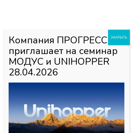
0
0
Каталог товаров
Главная страница
»
Магазин
»
Мебельная фурнитура
»
Компания ПРОГРЕСС
ЗАКРЫТЬ
Ножки опорные
»
М6 подпятник регулируемый, черный
приглашает на семинар
рифленный (1500)
МОДУС и UNIHOPPER
28.04.2026