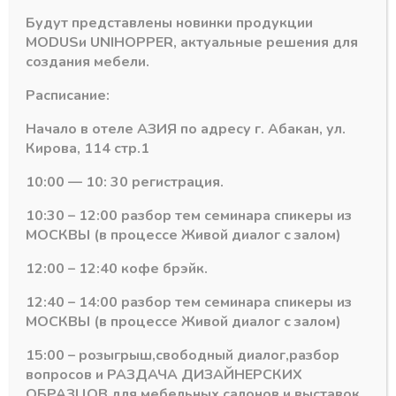
черный
Будут представлены новинки продукции
рифленный
MODUS
и
UNIHOPPER
, актуальные решения для
(1500)
создания мебели.
Похожие товары
Расписание:
Начало в отеле АЗИЯ по адресу г. Абакан, ул.
Кирова, 114 стр.1
10:00 — 10: 30 регистрация.
10:30 – 12:00 разбор тем семинара спикеры из
МОСКВЫ (в процессе Живой диалог с залом)
12:00 – 12:40 кофе брэйк.
12:40 – 14:00 разбор тем семинара спикеры из
МОСКВЫ (в процессе Живой диалог с залом)
Ножки опорные
Ножки опорные
15:00 – розыгрыш,свободный диалог,разбор
Ножка цокольная с
Элемент клипса
вопросов и РАЗДАЧА ДИЗАЙНЕРСКИХ
базой регулир.
крепления цоколь
ОБРАЗЦОВ для мебельных салонов и выставок .