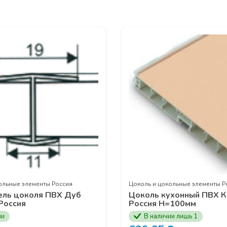
еханизмы
UNIHOPPER
онного наполнения
UNIHOPPER
тема
MODUS AIR SOFT (black)
ая подвесная система
MODUS
TS
истема
MODUS
ей
MF
для распашных шкафов
MODUS
ых профилей
ИЕ В СЕМИНАРЕ ВЫ МОЖЕТЕ ОСТАВИТЬ У ВАШИХ МЕН
ЕСС ПО НОМЕРУ ТЕЛЕФОНА
+7 (3902) 260-481
ольные элементы Россия
Цоколь и цокольные элементы Р
ель цоколя ПВХ Дуб
Цоколь кухонный ПВХ К
Россия
Россия H=100мм
ии
В наличии лишь 1