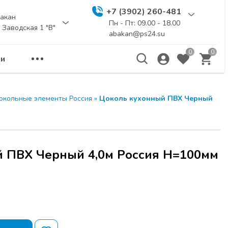
+7 (3902) 260-481
акан
Пн - Пт: 09.00 - 18.00
. Заводская 1 "В"
abakan@ps24.su
0
0
и
еминар
ЗАКРЫТЬ
цокольные элементы Россия
»
Цоколь кухонный ПВХ Черный
а расчитана для
бели и дизайнеров.
ы новинки
 ПВХ Черный 4,0м Россия
и
UNIHOPPER
,
я для создания
Я по адресу г.
 114 стр.1