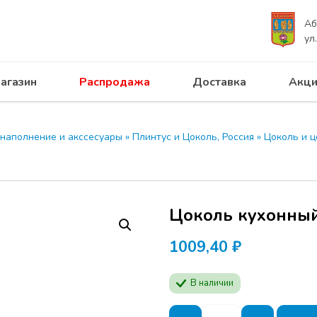
Аб
ул
агазин
Распродажа
Доставка
Акци
 ПРОГРЕСС приглашает на с
UNIHOPPER 28.04.2026
 наполнение и акссесуары
»
Плинтус и Цоколь, Россия
»
Цоколь и 
Программа семинар
производителей ме
Будут представлен
Цоколь кухонный
продукции
MODUS
актуальные решени
H=100мм
мебели.
1009,40
Расписание:
₽
Начало в отеле АЗИ
В наличии
Абакан, ул. Кирова,