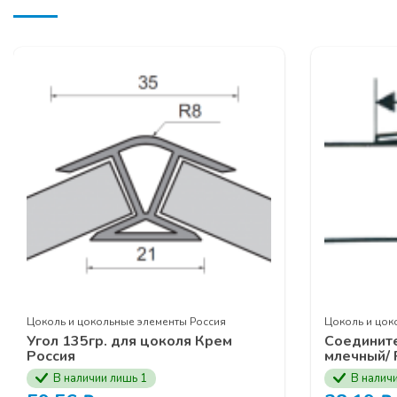
Выдвижные м
Фурнитура кух
Подвесная
сис
Телескопическ
Гардеробная с
Серия профил
Серия рамочн
ЗАЯВКУ НА УЧАСТ
КОМПАНИИ ПРОГР
Цоколь и цокольные элементы Россия
Цоколь и цок
Угол 135гр. для цоколя Крем
Соединит
Россия
млечный/ 
В наличии лишь 1
В налич